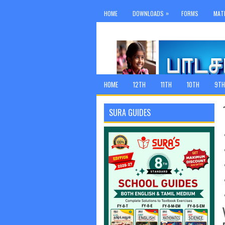
»
HOME
DOWNLOADS
FORMS
MAT
HOME
12TH
11TH
10TH
9TH
SURA GUIDES