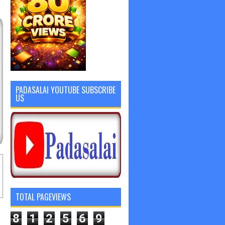
PADASALAI YOUTUBE SUBSCRIBE
US
TOTAL PAGEVIEWS
8
1
2
5
6
9