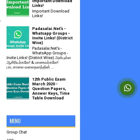
Important Download
Links!
Important Download
Links!
்
Padasalai.Net's -
Whatsapp Groups -
Invite Links! (District
Wise)
Padasalai.Net's -
WhatsApp Groups -
Invite Links! (District Wise) அன்புள்ள
ஆசிரியர்களே! & மாணவர்களே!
பாடசாலை வலைதளத்தின் ...
12th Public Exam
March 2020 -
Question Papers,
Answer Keys, Time
Table Download
MENU
Group Chat