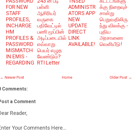
PASSWORD
243 ன் படி
TNSED
கட்டடங்களு
FOR NEW
பள்ளி
ADMINISTR
க்கு நிறைவுச்
STAFF
ஆசிரியர்
ATORS APP
சான்று
PROFILES,
வருகை
NEW
பெறுவதிலிரு
INCHARGE
பதிவேட்டில்
UPDATE
ந்து விலக்கு -
HM
பணி மூப்பின்
DIRECT
புதிய
PROFILES &
அடிப்படையில்
LINK
அரசாணை
PASSWORD
எவ்வாறு
AVAILABLE!
வெளியீடு!
MISMATCH
பெயர் எழுத
IN EMIS -
வேண்டும்?
REGARDING
RTI Letter
← Newer Post
Home
Older Post →
0 Comments:
Post a Comment
Dear Reader,
Enter Your Comments Here...