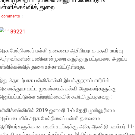
பள்ளிக்கல்வித் துறை
0 comments
அரசு மேல்நிலைப் பள்ளி தலைமை ஆசிரியராக பதவி உயர்வு
பெற்றவர்களின் பணிவரன்முறை கருத்துரு பட்டியலை அனுப்ப
பள்ளிக்கல்வித் துறை உத்தரவிட்டுள்ளது.
இது தொடர்பாக பள்ளிக்கல்வி இயக்குநரகம் சார்பில்
அனைத்துமாவட்ட முதன்மைக் கல்வி அலுவலர்களுக்கு
அனுப்பப்பட்டுள்ள சுற்றறிக்கையில் கூறியிருப்பதாவது:
பள்ளிக்கல்வியில் 2019 ஜனவரி 1-ம் தேதி முன்னுரிமை
அடிப்படையில் அரசு மேல்நிலைப் பள்ளி தலைமை
ஆசிரியர்களுக்கான பதவி உயர்வுக்கு அதே ஆண்டு நவம்பர் 11-
ம் தேதி கலந்தாய்வு நடத்தப்பட்டது. இதில் தகுதியான முதுநில