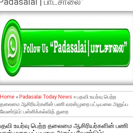
Padasalai | பாடசாலை"
Home
»
Padasalai Today News
» பதவி உயர்வு பெற்ற
தலைமை ஆசிரியர்களின் பணி வரன்முறை பட்டியலை அனுப்ப
வேண்டும்: பள்ளிக்கல்வித் துறை
பதவி உயர்வு பெற்ற தலைமை ஆசிரியர்களின் பணி
வரன்முறை பட்டியலை அனுப்ப வேண்டும்: