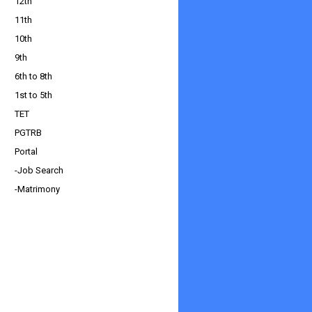
12th
11th
10th
9th
6th to 8th
1st to 5th
TET
PGTRB
Portal
-Job Search
-Matrimony