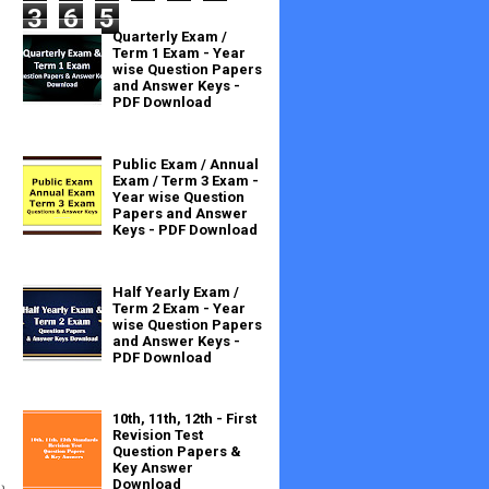
3
6
5
Quarterly Exam /
Term 1 Exam - Year
wise Question Papers
and Answer Keys -
PDF Download
Public Exam / Annual
Exam / Term 3 Exam -
Year wise Question
Papers and Answer
Keys - PDF Download
Half Yearly Exam /
Term 2 Exam - Year
wise Question Papers
and Answer Keys -
PDF Download
10th, 11th, 12th - First
Revision Test
Question Papers &
Key Answer
ை
Download