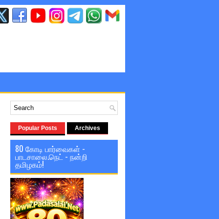
Popular Posts
Archives
80 கோடி பார்வைகள் -
பாடசாலை.நெட் - நன்றி
தமிழகம்!