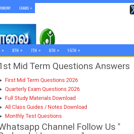
»
RIMONY
EXAMS
»
»
»
»
»
8TH
7TH
6TH
1-5TH
1st Mid Term Questions Answers
First Mid Term Questions 2026
Quarterly Exam Questions 2026
Full Study Materials Download
All Class Guides / Notes Download
Monthly Test Questions
Whatsapp Channel Follow Us "