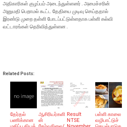
அதிகாரிகள் குழப்பம் அடைந்துள்ளனர் . அமைச்சரின்
அனுமதி பெறாமல் கூட்ட தேதியை முடிவு செய்ததால்
இரண்டு முறை தள்ளி போடப்பட்டுள்ளதாக பள்ளி கல்வி
வட்டாரங்கள் தெரிவித்துள்ளன .
Related Posts:
தேர்தல்
ஆசிரியர்களி
Result
பள்ளி காலை
பணிக்கான
ன்
NTSE
வழிபாட்டுச்
மதிப்பூதியத்
தேர்வுநிலை/
November
செயல்பாடுக