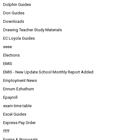
Dolphin Guides
Don Guides
Downloads
Drawing Teacher Study Materials
EC Loyola Guides
eeee
Elections
EMIS
EMIS - New Update School Monthly Report Added
Employment News
Ennum Ezhuthum
Epayroll
exam time table
Excel Guides
Express Pay Order
ffff
Forms & Proposals