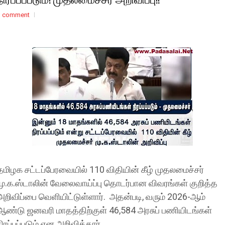
1 comment
தமிழக சட்டப்பேரவையில் 110 விதியின் கீழ் முதலமைச்சர்
மு.க.ஸ்டாலின் வேலைவாய்ப்பு தொடர்பான விவரங்கள் குறித்த
அறிவிப்பை வெளியிட்டுள்ளார். அதன்படி, வரும் 2026-ஆம்
ஆண்டு ஜனவரி மாதத்திற்குள் 46,584 அரசுப் பணியிடங்கள்
நிரப்பப்படும் என அறிவித்தார்.