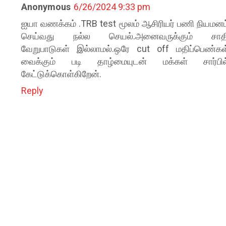
Anonymous
6/26/2024 9:33 pm
ஐயா வணக்கம் .TRB test மூலம் ஆசிரியர் பணி நியமனம
செய்வது நல்ல செயல்.அனைவருக்கும் சாத
வேறுபாடுகள் இல்லாமல்.ஒரே cut off மதிப்பெண்கள
வைக்கும் படி தாழ்மையுடன் மக்கள் சார்பில
கேட்டுக்கொள்கிறேன்.
Reply