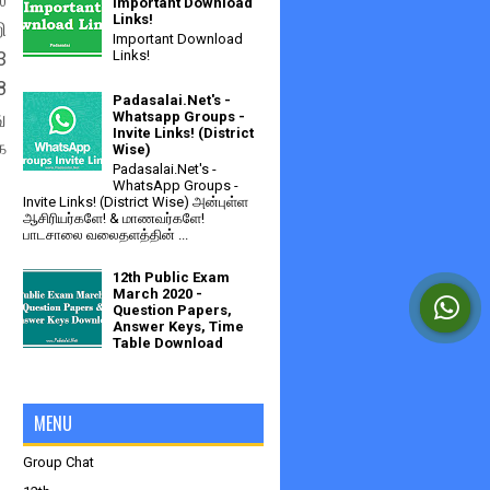
Important Download
Links!
ி
Important Download
Links!
3
8
Padasalai.Net's -
ு
Whatsapp Groups -
Invite Links! (District
க
Wise)
Padasalai.Net's -
WhatsApp Groups -
Invite Links! (District Wise) அன்புள்ள
ஆசிரியர்களே! & மாணவர்களே!
பாடசாலை வலைதளத்தின் ...
12th Public Exam
March 2020 -
Question Papers,
Answer Keys, Time
Table Download
MENU
Group Chat