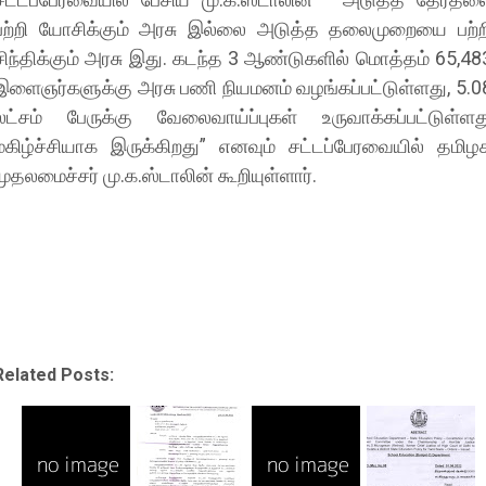
பற்றி யோசிக்கும் அரசு இல்லை அடுத்த தலைமுறையை பற்ற
சிந்திக்கும் அரசு இது. கடந்த 3 ஆண்டுகளில் மொத்தம் 65,48
இளைஞர்களுக்கு அரசு பணி நியமனம் வழங்கப்பட்டுள்ளது, 5.0
லட்சம் பேருக்கு வேலைவாய்ப்புகள் உருவாக்கப்பட்டுள்ளத
மகிழ்ச்சியாக இருக்கிறது” எனவும் சட்டப்பேரவையில் தமிழ
முதலமைச்சர் மு.க.ஸ்டாலின் கூறியுள்ளார்.
Related Posts: