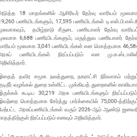
அடுத்த 18 மாதங்களில் ஆசிரியர் தேர்வு வாரியம் மூலமா
19,260 பணியிடங்களும், 17,595 பணியிடங்கள் டி.என்.பி.எஸ்.ச
மூலமாகவும், தமிழ்நாடு சீருடை பணியாளர் தேர்வு வாரியம
மூலமாக 6,688 பணியிடங்களும், மருத்துவ பணியாளர் தேர்வ
வாரியம் மூலமாக 3,041 பணியிடங்கள் என மொத்தமாக 46,58
அரசுப் பணியிடங்கள் நிரப்பப்படும் என மு.க.ஸ்டாலின
அறிவித்தார்.
இதைத் தவிர சமூக நலத்துறை, நகராட்சி நிர்வாகம் மற்றும
குடிநீர் வழங்கல் துறை உள்ளிட்ட முக்கியத் துறைகளில் காலியா
இருக்கக் கூடிய 30,219 அரசு பணியிடங்களும் நிரப்பப்படும்
இவற்றை மொத்தமாக சேர்த்து பார்க்கையில் 75,000-த்திற்கும
மேற்பட்ட அரசுப்பணியிடங்கள் வரும் 2026-ஆம் ஆண்டு ஜனவர
மாதத்திற்குள் நிரப்பப்படும் எனவும் அறிவித்தார்.
சட்டப்பேரவையில் பேசிய மு.க.ஸ்டாலின் ” அடுத்த தேர்தல