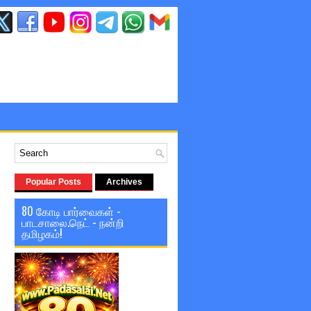
Popular Posts
Archives
80 கோடி பார்வைகள் -
பாடசாலை.நெட் - நன்றி
தமிழகம்!