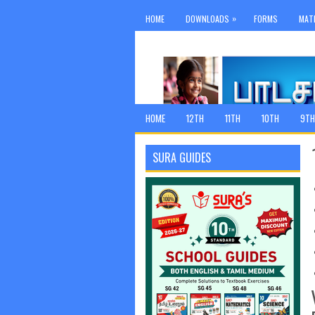
»
HOME
DOWNLOADS
FORMS
MAT
HOME
12TH
11TH
10TH
9TH
SURA GUIDES