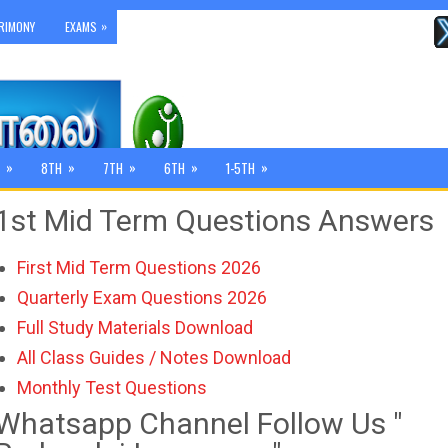
»
RIMONY
EXAMS
»
»
»
»
»
8TH
7TH
6TH
1-5TH
1st Mid Term Questions Answers
First Mid Term Questions 2026
Quarterly Exam Questions 2026
Full Study Materials Download
All Class Guides / Notes Download
Monthly Test Questions
Whatsapp Channel Follow Us "