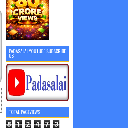
PADASALAI YOUTUBE SUBSCRIBE
US
TOTAL PAGEVIEWS
8
1
2
4
7
3