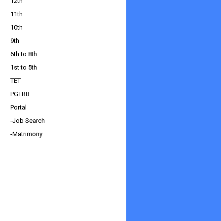
12th
11th
10th
9th
6th to 8th
1st to 5th
TET
PGTRB
Portal
-Job Search
-Matrimony