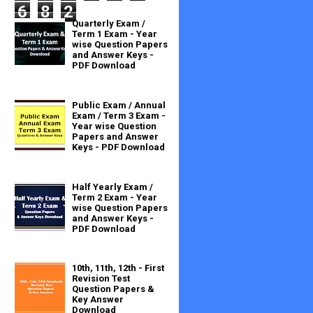
6
8
2
Quarterly Exam /
Term 1 Exam - Year
wise Question Papers
and Answer Keys -
PDF Download
Public Exam / Annual
Exam / Term 3 Exam -
Year wise Question
Papers and Answer
Keys - PDF Download
Half Yearly Exam /
Term 2 Exam - Year
wise Question Papers
and Answer Keys -
PDF Download
10th, 11th, 12th - First
Revision Test
Question Papers &
Key Answer
Download