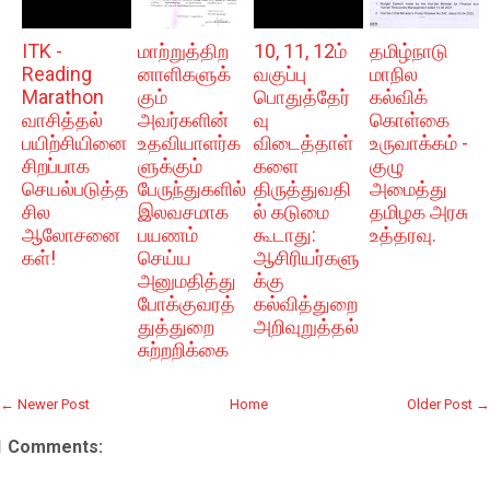
ITK -
மாற்றுத்திற
10, 11, 12ம்
தமிழ்நாடு
Reading
னாளிகளுக்
வகுப்பு
மாநில
Marathon
கும்
பொதுத்தேர்
கல்விக்
வாசித்தல்
அவர்களின்
வு
கொள்கை
பயிற்சியினை
உதவியாளர்க
விடைத்தாள்
உருவாக்கம் -
சிறப்பாக
ளுக்கும்
களை
குழு
செயல்படுத்த
பேருந்துகளில்
திருத்துவதி
அமைத்து
சில
இலவசமாக
ல் கடுமை
தமிழக அரசு
ஆலோசனை
பயணம்
கூடாது:
உத்தரவு.
கள்!
செய்ய
ஆசிரியர்களு
அனுமதித்து
க்கு
போக்குவரத்
கல்வித்துறை
துத்துறை
அறிவுறுத்தல்
சுற்றறிக்கை
← Newer Post
Home
Older Post →
1 Comments: