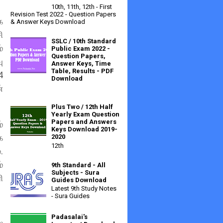
10th, 11th, 12th - First
Revision Test 2022 - Question Papers
க
& Answer Keys Download
ி
SSLC / 10th Standard
்
Public Exam 2022 -
Question Papers,
ு
Answer Keys, Time
Table, Results - PDF
4
Download
்
Plus Two / 12th Half
Yearly Exam Question
Papers and Answers
்
Keys Download 2019-
க
2020
12th
.
்
9th Standard - All
Subjects - Sura
ி
Guides Download
Latest 9th Study Notes
- Sura Guides
Padasalai's
ை