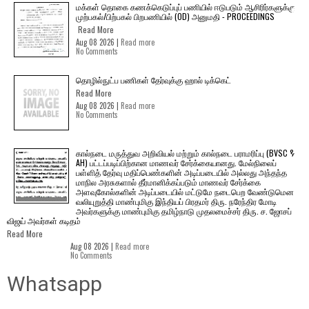
மக்கள் தொகை கணக்கெடுப்புப் பணியில் ஈடுபடும் ஆசிரிர்களுக்கு
முற்பகல்/பிற்பகல் பிறபணியில் (OD) அனுமதி - PROCEEDINGS
Read More
Aug 08 2026 |
Read more
No Comments
தொழில்நுட்ப பணிகள் தேர்வுக்கு ஹால் ​டிக்கெட்
Read More
Aug 08 2026 |
Read more
No Comments
கால்நடை மருத்துவ அறிவியல் மற்றும் கால்நடை பராமரிப்பு (BVSC &
AH) பட்டப்படிப்பிற்கான மாணவர் சேர்க்கையானது. மேல்நிலைப்
பள்ளித் தேர்வு மதிப்பெண்களின் அடிப்படையில் அல்லது அந்தந்த
மாநில அரசுகளால் தீர்மானிக்கப்படும் மாணவர் சேர்க்கை
அளவுகோல்களின் அடிப்படையில் மட்டுமே நடைபெற வேண்டுமென
வலியுறுத்தி மாண்புமிகு இந்தியப் பிரதமர் திரு. நரேந்திர மோடி
அவர்களுக்கு மாண்புமிகு தமிழ்நாடு முதலமைச்சர் திரு. ச. ஜோசப்
விஜய் அவர்கள் கடிதம்
Read More
Aug 08 2026 |
Read more
No Comments
Whatsapp