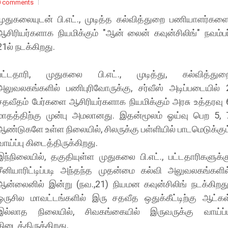
0 comments
முதுகலையுடன் பி.எட்., முடித்த கல்வித்துறை பணியாளர்களை
ஆசிரியர்களாக நியமிக்கும் "ஆன் லைன் கவுன்சிலிங்" நவம்பர
21ல் நடக்கிறது.
பட்டதாரி, முதுகலை பி.எட்., முடித்து, கல்வித்துற
அலுவலகங்களில் பணிபுரிவோருக்கு, சர்வீஸ் அடிப்படையில் 
சதவீதம் பேர்களை ஆசிரியர்களாக நியமிக்கும் அரசு உத்தரவு 
மாதத்திற்கு முன்பு அமலானது. இதன்மூலம் ஓய்வு பெற 5, 
ஆண்டுகளே உள்ள நிலையில், சிலருக்கு பள்ளியில் பாடமெடுக்கும
வாய்ப்பு கிடைத்திருக்கிறது.
இந்நிலையில், தகுதியுள்ள முதுகலை பி.எட்., பட்டதாரிகளுக்க
சீனியாரிட்டிப்படி அந்தந்த முதன்மை கல்வி அலுவலகங்களில
ஆன்லைனில் இன்று (நவ.,21) நியமன கவுன்சிலிங் நடக்கிறது
ஒருசில மாவட்டங்களில் இரு சதவீத ஒதுக்கீட்டிற்கு ஆட்கள
இல்லாத நிலையில், சிவகங்கையில் இருவருக்கு வாய்ப்ப
கிடைத்திருக்கிறது.