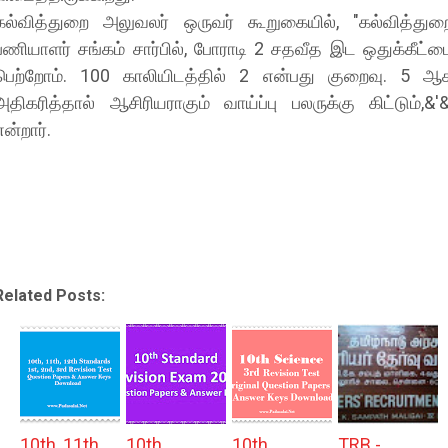
கல்வித்துறை அலுவலர் ஒருவர் கூறுகையில், "கல்வித்துற
பணியாளர் சங்கம் சார்பில், போராடி 2 சதவீத இட ஒதுக்கீட்ட
பெற்றோம். 100 காலியிடத்தில் 2 என்பது குறைவு. 5 ஆ
அதிகரித்தால் ஆசிரியராகும் வாய்ப்பு பலருக்கு கிட்டும்,&'&
என்றார்.
Related Posts:
10th, 11th,
10th
10th
TRB -