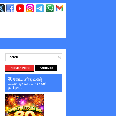
Popular Posts
Archives
80 கோடி பார்வைகள் -
பாடசாலை.நெட் - நன்றி
தமிழகம்!