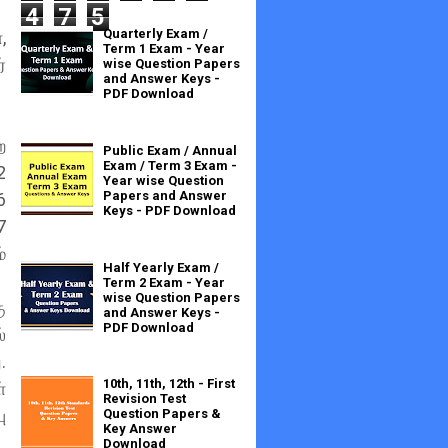
4
7
5
Quarterly Exam /
,
Term 1 Exam - Year
்
wise Question Papers
and Answer Keys -
PDF Download
ை
Public Exam / Annual
Exam / Term 3 Exam -
2
Year wise Question
Papers and Answer
6
Keys - PDF Download
7
்
Half Yearly Exam /
Term 2 Exam - Year
wise Question Papers
ு
and Answer Keys -
PDF Download
்
.
10th, 11th, 12th - First
்
Revision Test
ு
Question Papers &
Key Answer
Download