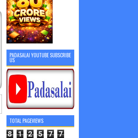
PADASALAI YOUTUBE SUBSCRIBE
US
TOTAL PAGEVIEWS
8
1
2
5
7
7