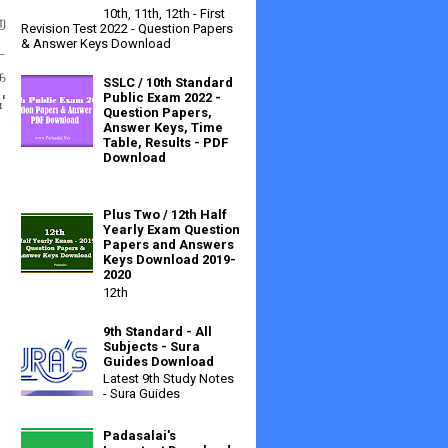
10th, 11th, 12th - First
ை
Revision Test 2022 - Question Papers
& Answer Keys Download
ை
க
SSLC / 10th Standard
Public Exam 2022 -
'
Question Papers,
Answer Keys, Time
Table, Results - PDF
Download
Plus Two / 12th Half
Yearly Exam Question
Papers and Answers
Keys Download 2019-
2020
12th
9th Standard - All
Subjects - Sura
Guides Download
Latest 9th Study Notes
- Sura Guides
Padasalai's