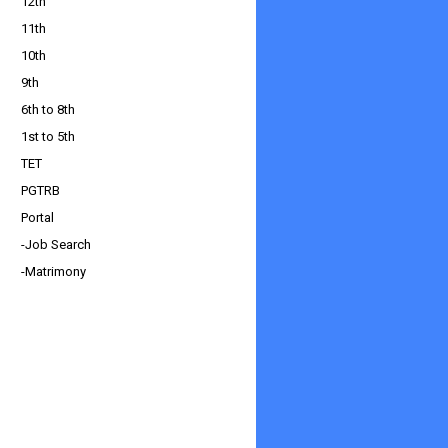
12th
11th
10th
9th
6th to 8th
1st to 5th
TET
PGTRB
Portal
-Job Search
-Matrimony