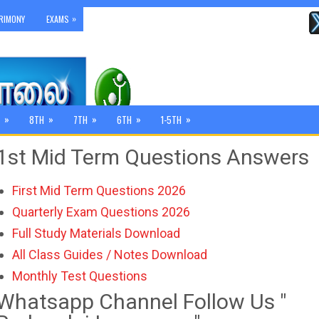
»
RIMONY
EXAMS
»
»
»
»
»
8TH
7TH
6TH
1-5TH
1st Mid Term Questions Answers
First Mid Term Questions 2026
Quarterly Exam Questions 2026
Full Study Materials Download
All Class Guides / Notes Download
Monthly Test Questions
Whatsapp Channel Follow Us "