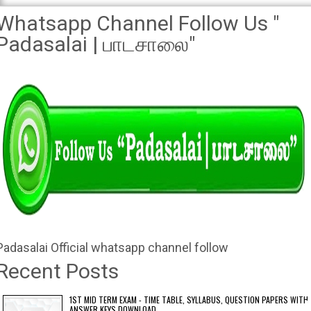
Whatsapp Channel Follow Us "
Padasalai | பாடசாலை"
Padasalai Official whatsapp channel follow
Recent Posts
1ST MID TERM EXAM - TIME TABLE, SYLLABUS, QUESTION PAPERS WITH
ANSWER KEYS DOWNLOAD