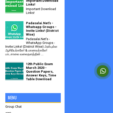
Important Download
Links!
Important Download
Links!
Padasalai.Net's -
Whatsapp Groups -
Invite Links! (District
Wise)
Padasalai.Net's -
WhatsApp Groups -
Invite Links! (District Wise) அன்புள்ள
ஆசிரியர்களே! & மாணவர்களே!
பாடசாலை வலைதளத்தின் ...
12th Public Exam
March 2020 -
Question Papers,
Answer Keys, Time
Table Download
MENU
Group Chat