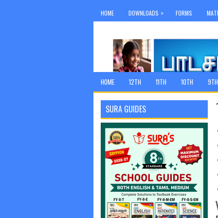
»
HOME
DOWNLOADS
FORMS
MAT
HOME
12TH
11TH
10TH
9TH
SURA GUIDES