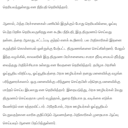
தெரியவந்துள்ளது என நீதிபதி தெரிவித்தார்.
ஆனால், அந்த பிரச்சனைகள் பணியில் இருக்கும் போது தெரியவில்லை, ஓய்வு
பெற்ற பிறகே தெரியவருகிறது என கூறிய நீதிபதி, இரு திருமணம் செய்வது
நன்னடத்தை ஆகாது, சட்டப்படி குற்றம் எனக் கூறினார். பல அதிகாரிகள் இதனை
கருத்தில் கொள்ளாமல் ஒன்றுக்கு மேற்பட்ட திருமணங்களை செய்கின்றனர். மேலும்
இந்த வழக்கில், காவலரின் இரு திருமண பிரச்சனையை சமரச தீர்வு மையம் தீர்த்து
வைத்தது அதிர்ச்சியாக உள்ளது என வேதனை தெரிவித்தார். தமிழக அரசின்
ஓய்வூதிய விதிப்படி, ஓய்வூதியத்தை அரசு ஊழியர்கள் தனது மனைவிக்கு வழங்க
பரிந்துரைக்கலாம். ஒரு மனைவிக்கு பரிந்துரை செய்தபின் மற்றொரு மனைவிக்கு
மாற்றம் செய்ய இயலாது என தெரிவித்தார். இதையடுத்து, அரசு ஊழியர்கள் 2வது
திருமணம் செய்வதாக புகார் எழுந்தால், துறை ரீதியாக நடவடிக்கை எடுக்க
வேண்டும் என உத்தரவிட்டார். அதேபோல், அரசு ஊழியர்கள் ஓய்வூதியம்
பெறுவதற்கான வாரிசு குறிப்பிடும் ஆவணத்தை அதிகாரிகள் முறையாக ஆய்வு
செய்யவும் ஆணை பிறப்பித்துள்ளார்.