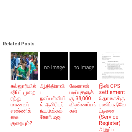
Related Posts:
கல்லுாரியில்
ஆதிதிராவி
வேளாண்
இனி CPS
ஷிப்ட் முறை
ட
படிப்புகளுக்
settlement
ரத்து
நலப்பள்ளியி
கு 38,000
தொகைக்கு
மாணவர்
ல் ஆசிரியர்
விண்ணப்பங்
பணிப்பதிவே
எண்ணிக்
நியமிக்கக்
கள்
ட்டினை
கை
கோரி மனு
(Service
குறையும்?
Register)
அனுப்ப