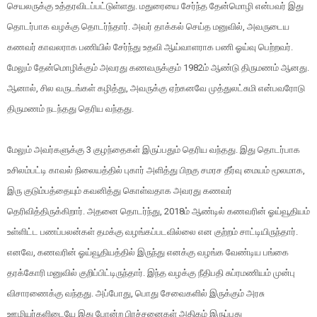
செயலருக்கு உத்தரவிடப்பட்டுள்ளது. மதுரையை சேர்ந்த தேன்மொழி என்பவர் இது
தொடர்பாக வழக்கு தொடர்ந்தார். அவர் தாக்கல் செய்த மனுவில், அவருடைய
கணவர் காவலராக பணியில் சேர்ந்து உதவி ஆய்வாளராக பணி ஓய்வு பெற்றவர்.
மேலும் தேன்மொழிக்கும் அவரது கணவருக்கும் 1982ம் ஆண்டு திருமணம் ஆனது.
ஆனால், சில வருடங்கள் கழித்து, அவருக்கு ஏற்கனவே முத்துலட்சுமி என்பவரோடு
திருமணம் நடந்தது தெரிய வந்தது.
மேலும் அவர்களுக்கு 3 குழந்தைகள் இருப்பதும் தெரிய வந்தது. இது தொடர்பாக
உசிலம்பட்டி காவல் நிலையத்தில் புகார் அளித்து பிறகு சமரச தீர்வு மையம் மூலமாக,
இரு குடும்பத்தையும் கவனித்து கொள்வதாக அவரது கணவர்
தெரிவித்திருக்கிறார். அதனை தொடர்ந்து, 2018ம் ஆண்டில் கணவரின் ஓய்வூதியம்
உள்ளிட்ட பணப்பலன்கள் தமக்கு வழங்கப்படவில்லை என குற்றம் சாட்டியிருந்தார்.
எனவே, கணவரின் ஓய்வூதியத்தில் இருந்து எனக்கு வழங்க வேண்டிய பங்கை
தரக்கோரி மனுவில் குறிப்பிட்டிருந்தார். இந்த வழக்கு நீதிபதி சுப்ரமணியம் முன்பு
விசாரணைக்கு வந்தது. அப்போது, பொது சேவைகளில் இருக்கும் அரசு
ஊழியர்களிடையே இது போன்ற பிரச்சனைகள் அதிகம் இருப்பது