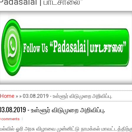
Padasalai | பாடசாலை"
Home
» » 03.08.2019 - உள்ளூர் விடுமுறை அறிவிப்பு.
03.08.2019 - உள்ளூர் விடுமுறை அறிவிப்பு.
0 comments
வல்வில் ஓரி அரசு விழாவை முன்னிட்டு நாமக்கல்
மாவட்டத்திற்க