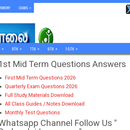
»
RIMONY
EXAMS
»
»
»
»
»
8TH
7TH
6TH
1-5TH
1st Mid Term Questions Answers
First Mid Term Questions 2026
Quarterly Exam Questions 2026
Full Study Materials Download
All Class Guides / Notes Download
Monthly Test Questions
Whatsapp Channel Follow Us "