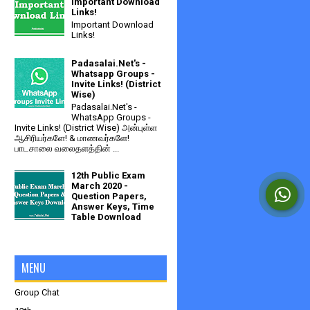
Important Download
Links!
Important Download
Links!
Padasalai.Net's -
Whatsapp Groups -
Invite Links! (District
Wise)
Padasalai.Net's -
WhatsApp Groups -
Invite Links! (District Wise) அன்புள்ள
ஆசிரியர்களே! & மாணவர்களே!
பாடசாலை வலைதளத்தின் ...
12th Public Exam
March 2020 -
Question Papers,
Answer Keys, Time
Table Download
MENU
Group Chat