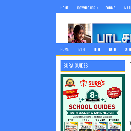
»
HOME
DOWNLOADS
FORMS
MAT
HOME
12TH
11TH
10TH
9TH
SURA GUIDES