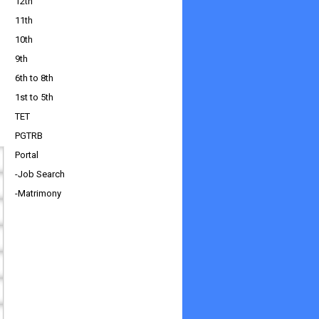
12th
11th
10th
9th
6th to 8th
1st to 5th
TET
PGTRB
Portal
-Job Search
-Matrimony