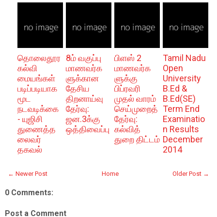
தொலைதூர
8ம் வகுப்பு
பிளஸ் 2
Tamil Nadu
கல்வி
மாணவர்க
மாணவர்க
Open
மையங்கள்
ளுக்கான
ளுக்கு
University
படிப்படியாக
தேசிய
பிப்ரவரி
B.Ed &
மூட
திறனாய்வு
முதல் வாரம்
B.Ed(SE)
நடவடிக்கை
தேர்வு:
செய்முறைத்
Term End
- யுஜிசி
ஜன.3க்கு
தேர்வு:
Examinatio
துணைத்த
ஒத்திவைப்பு
கல்வித்
n Results
லைவர்
துறை திட்டம்
December
தகவல்
2014
← Newer Post
Home
Older Post →
0 Comments:
Post a Comment