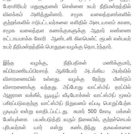
பேராசிரியர் மதுசூதனன் சென்னை உயர் நீதிமன்றத்தில்
விளக்கம் அளித்துள்ளார். சமூக வலைத்தளங்களில்
குற்றங்களில் ஈடுபட்டவர்களை எளிதில் அடையாளம் காண,
சமூக வலைத்தள கணக்குகளுக்கு ஆதார் எண்ணை
கட்டாயமாக்க கோரி ஆண்டனி கிளமென்ட் ரூபன் என்பவர்
உயர் நீதிமன்றத்தில் பொதுநல வழக்கு தொடர்ந்தார்.
இந்த வழக்கு, நீதிபதிகள் மணிக்குமார்,
சுப்பிரமணியம்பிரசாத் ஆகியோர் அடங்கிய அமர்வில்
விசாரணையில் உள்ளது. வழக்கு நேற்று மீண்டும்
விசாரணைக்கு வந்தது. அப்போது வாட்ஸ்அப் தரப்பில்
ஆஜரான வக்கீல், யூடியூப் வீடியோக்கள் வாட்ஸ்அப் மூலம்
பகிரப்படுவதற்கு வாட்ஸ்அப் நிறுவனம் எப்படி பொறுப்பேற்க
முடியும் என்று வாதிடப்பட்டது. சுமார் 500 கோடி மக்கள்
பேஸ்புக்கை பயன்படுத்தி வரும் நிலையில், குற்றச்செயல்
புரிபவர்கள் யார் என்று கண்டறிந்து தகவல்களை