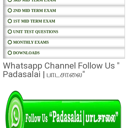
⭕ 3RD MID TERM EXAM
⭕ 2ND MID TERM EXAM
⭕ 1ST MID TERM EXAM
⭕ UNIT TEST QUESTIONS
⭕ MONTHLY EXAMS
⭕ DOWNLOADS
Whatsapp Channel Follow Us "
Padasalai | பாடசாலை"