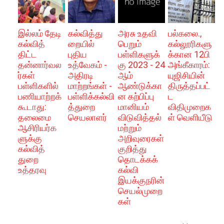
இல்லம் தேடி
கல்வித்து
அரசு உதவி
பல்கலை.,
கல்வித்
றையில்
பெறும்
கல்லூரிகளு
திட்ட
புதிய
பள்ளிகளுக்
க்கான 12பி
தன்னார்வல
உத்வேகம் -
கு 2023 - 24
அங்கீகாரம்:
ர்கள்
அதிரடி
ஆம்
யுஜிசியின்
பள்ளிகளில்
மாற்றங்கள் -
ஆண்டுக்கா
திருத்தப்பட்
பணியாற்றக்
பள்ளிக்கல்வி
ன கற்பிப்பு
ட
கூடாது:
த்துறை
மானியம்
விதிமுறைக
தலைமை
செயலாளர்
விடுவித்தல்
ள் வெளியீடு
ஆசிரியர்க
மற்றும்
ளுக்கு
அறிவுரைகள்
கல்வித்
குறித்து
துறை
தொடக்கக்
உத்தரவு
கல்வி
இயக்குநரின்
செயல்முறை
கள்