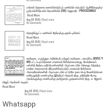
No Comments
மக்கள் தொகை கணக்கெடுப்புப் பணியில் ஈடுபடும் ஆசிரிர்களுக்கு
முற்பகல்/பிற்பகல் பிறபணியில் (OD) அனுமதி - PROCEEDINGS
Read More
Aug 08 2026 |
Read more
No Comments
தொழில்நுட்ப பணிகள் தேர்வுக்கு ஹால் ​டிக்கெட்
Read More
Aug 08 2026 |
Read more
No Comments
கால்நடை மருத்துவ அறிவியல் மற்றும் கால்நடை பராமரிப்பு (BVSC &
AH) பட்டப்படிப்பிற்கான மாணவர் சேர்க்கையானது. மேல்நிலைப்
பள்ளித் தேர்வு மதிப்பெண்களின் அடிப்படையில் அல்லது அந்தந்த
மாநில அரசுகளால் தீர்மானிக்கப்படும் மாணவர் சேர்க்கை
அளவுகோல்களின் அடிப்படையில் மட்டுமே நடைபெற வேண்டுமென
வலியுறுத்தி மாண்புமிகு இந்தியப் பிரதமர் திரு. நரேந்திர மோடி
அவர்களுக்கு மாண்புமிகு தமிழ்நாடு முதலமைச்சர் திரு. ச. ஜோசப்
விஜய் அவர்கள் கடிதம்
Read More
Aug 08 2026 |
Read more
No Comments
Whatsapp