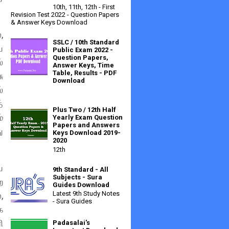
10th, 11th, 12th - First
Revision Test 2022 - Question Papers
& Answer Keys Download
,
SSLC / 10th Standard
ய
Public Exam 2022 -
Question Papers,
்
Answer Keys, Time
Table, Results - PDF
ு
Download
்
்
Plus Two / 12th Half
்
Yearly Exam Question
Papers and Answers
ு
Keys Download 2019-
2020
12th
ய
9th Standard - All
Subjects - Sura
ற
Guides Download
Latest 9th Study Notes
,
- Sura Guides
க
ி
Padasalai's