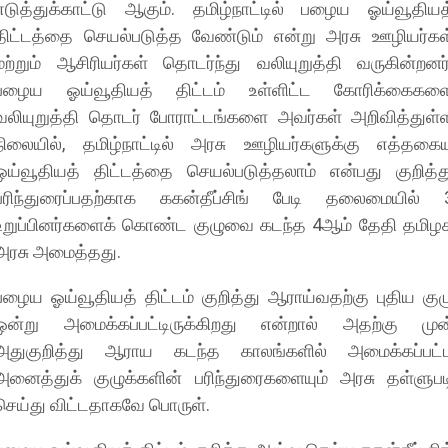
எடுத்துக்காட்டு ஆகும். தமிழ்நாட்டில் பழைய ஓய்வூதியத
திட்டத்தை செயல்படுத்த வேண்டும் என்று அரசு ஊழியர்கள
மற்றும் ஆசிரியர்கள் தொடர்ந்து வலியுறுத்தி வருகின்றனர்
பழைய ஓய்வூதியத் திட்டம் உள்ளிட்ட கோரிக்கைகள
வலியுறுத்தி தொடர் போராட்டங்களை அவர்கள் அறிவித்துள்
நிலையில், தமிழ்நாட்டில் அரசு ஊழியர்களுக்கு எத்தகை
ஓய்வூதியத் திட்டத்தை செயல்படுத்தலாம் என்பது குறித்த
பரிந்துரைப்பதற்காக ககன்தீப்சிங் பேடி தலைமையில் 
உறுப்பினர்களைக் கொண்ட குழுவை கடந்த 4ஆம் தேதி தமிழ
அரசு அமைத்தது.
பழைய ஓய்வூதியத் திட்டம் குறித்து ஆராய்வதற்கு புதிய குழ
ஒன்று அமைக்கப்பட்டிருக்கிறது என்றால் அதற்கு முன
அதுகுறித்து ஆராய கடந்த காலங்களில் அமைக்கப்பட்
அனைத்துக் குழுக்களின் பரிந்துரைகளையும் அரசு தள்ளுபட
செய்து விட்டதாகவே பொருள்.