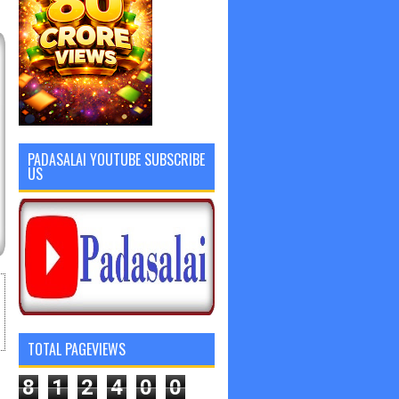
PADASALAI YOUTUBE SUBSCRIBE
US
TOTAL PAGEVIEWS
8
1
2
4
0
0