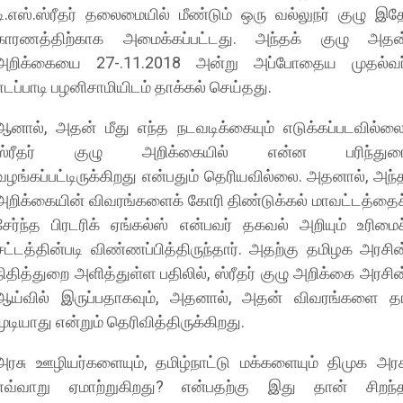
டி.எஸ்.ஸ்ரீதர் தலைமையில் மீண்டும் ஒரு வல்லுநர் குழு இத
காரணத்திற்காக அமைக்கப்பட்டது. அந்தக் குழு அதன
அறிக்கையை 27-.11.2018 அன்று அப்போதைய முதல்வர
எடப்பாடி பழனிசாமியிடம் தாக்கல் செய்தது.
ஆனால், அதன் மீது எந்த நடவடிக்கையும் எடுக்கப்படவில்லை
ஸ்ரீதர் குழு அறிக்கையில் என்ன பரிந்துர
வழங்கப்பட்டிருக்கிறது என்பதும் தெரியவில்லை. அதனால், அந்
அறிக்கையின் விவரங்களைக் கோரி திண்டுக்கல் மாவட்டத்தைச
சேர்ந்த பிரடரிக் ஏங்கல்ஸ் என்பவர் தகவல் அறியும் உரிமைச
சட்டத்தின்படி விண்ணப்பித்திருந்தார். அதற்கு தமிழக அரசின
நிதித்துறை அளித்துள்ள பதிலில், ஸ்ரீதர் குழு அறிக்கை அரசின
ஆய்வில் இருப்பதாகவும், அதனால், அதன் விவரங்களை த
முடியாது என்றும் தெரிவித்திருக்கிறது.
அரசு ஊழியர்களையும், தமிழ்நாட்டு மக்களையும் திமுக அரச
எவ்வாறு ஏமாற்றுகிறது? என்பதற்கு இது தான் சிறந்