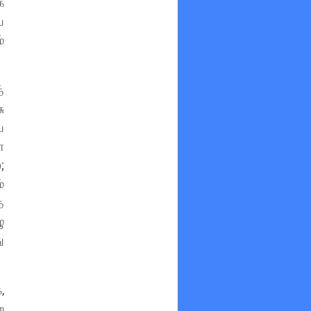
க
ய
்
்
ு
ய
ோ
;
்
ை
ு
ு
,
ற