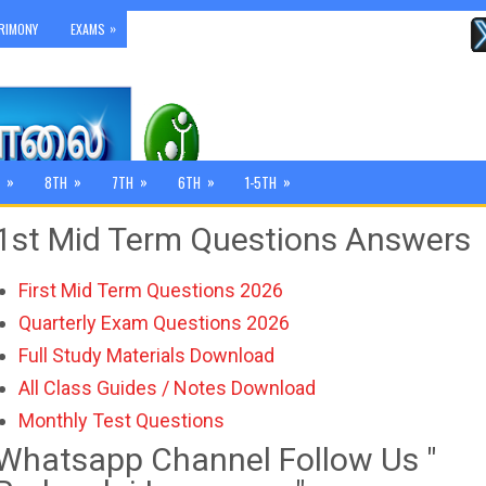
»
RIMONY
EXAMS
»
»
»
»
»
8TH
7TH
6TH
1-5TH
1st Mid Term Questions Answers
First Mid Term Questions 2026
Quarterly Exam Questions 2026
Full Study Materials Download
All Class Guides / Notes Download
Monthly Test Questions
Whatsapp Channel Follow Us "