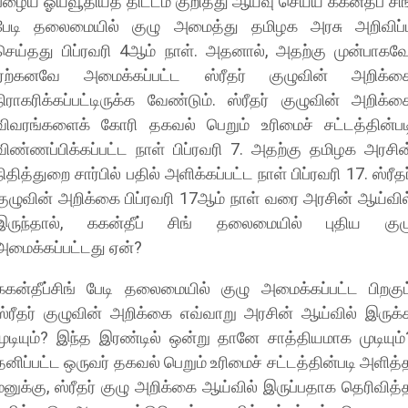
பழைய ஓய்வூதியத் திட்டம் குறித்து ஆய்வு செய்ய ககன்தீப் சிங
பேடி தலைமையில் குழு அமைத்து தமிழக அரசு அறிவிப்ப
செய்தது பிப்ரவரி 4ஆம் நாள். அதனால், அதற்கு முன்பாகவே
ஏற்கனவே அமைக்கப்பட்ட ஸ்ரீதர் குழுவின் அறிக்க
நிராகரிக்கப்பட்டிருக்க வேண்டும். ஸ்ரீதர் குழுவின் அறிக்க
விவரங்களைக் கோரி தகவல் பெறும் உரிமைச் சட்டத்தின்பட
விண்ணப்பிக்கப்பட்ட நாள் பிப்ரவரி 7. அதற்கு தமிழக அரசின
நிதித்துறை சார்பில் பதில் அளிக்கப்பட்ட நாள் பிப்ரவரி 17. ஸ்ரீதர
குழுவின் அறிக்கை பிப்ரவரி 17ஆம் நாள் வரை அரசின் ஆய்வில
இருந்தால், ககன்தீப் சிங் தலைமையில் புதிய குழ
அமைக்கப்பட்டது ஏன்?
ககன்தீப்சிங் பேடி தலைமையில் குழு அமைக்கப்பட்ட பிறகும
ஸ்ரீதர் குழுவின் அறிக்கை எவ்வாறு அரசின் ஆய்வில் இருக்
முடியும்? இந்த இரண்டில் ஒன்று தானே சாத்தியமாக முடியும்
தனிப்பட்ட ஒருவர் தகவல் பெறும் உரிமைச் சட்டத்தின்படி அளித்
மனுக்கு, ஸ்ரீதர் குழு அறிக்கை ஆய்வில் இருப்பதாக தெரிவித்