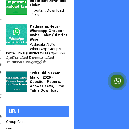
Important Download
ே
Links!
Important Download
்
Links!
்
Padasalai.Net's -
Whatsapp Groups -
Invite Links! (District
Wise)
.
Padasalai.Net's -
ை
WhatsApp Groups -
Invite Links! (District Wise) அன்புள்ள
த
ஆசிரியர்களே! & மாணவர்களே!
பாடசாலை வலைதளத்தின் ...
்
்
12th Public Exam
March 2020 -
்
Question Papers,
Answer Keys, Time
்
Table Download
ர
MENU
ு
Group Chat
த