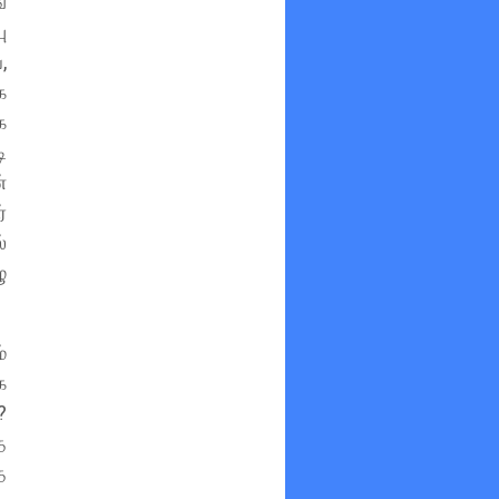
்
ு
,
ை
ை
ி
்
்
்
ு
்
க
?
த
த