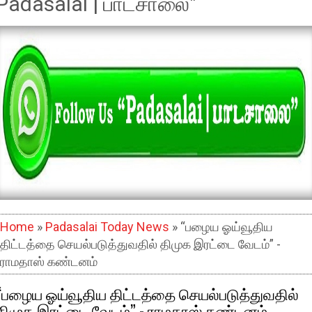
Padasalai | பாடசாலை"
Home
»
Padasalai Today News
» “பழைய ஓய்வூதிய
திட்டத்தை செயல்படுத்துவதில் திமுக இரட்டை வேடம்” -
ராமதாஸ் கண்டனம்
“பழைய ஓய்வூதிய திட்டத்தை செயல்படுத்துவதில்
திமுக இரட்டை வேடம்” - ராமதாஸ் கண்டனம்