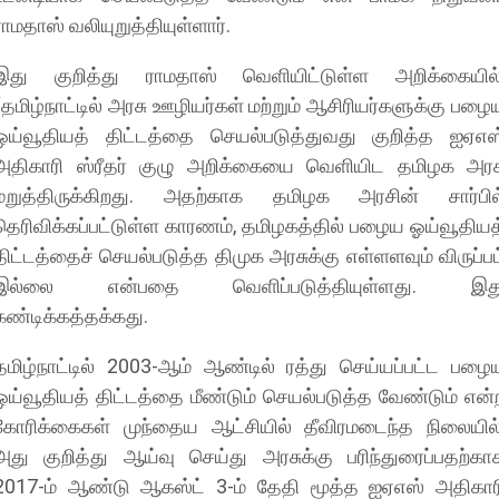
ராமதாஸ் வலியுறுத்தியுள்ளார்.
இது குறித்து ராமதாஸ் வெளியிட்டுள்ள அறிக்கையில்
“தமிழ்நாட்டில் அரசு ஊழியர்கள் மற்றும் ஆசிரியர்களுக்கு பழை
ஓய்வூதியத் திட்டத்தை செயல்படுத்துவது குறித்த ஐஏஎஸ
அதிகாரி ஸ்ரீதர் குழு அறிக்கையை வெளியிட தமிழக அரச
மறுத்திருக்கிறது. அதற்காக தமிழக அரசின் சார்பில
தெரிவிக்கப்பட்டுள்ள காரணம், தமிழகத்தில் பழைய ஓய்வூதியத
திட்டத்தைச் செயல்படுத்த திமுக அரசுக்கு எள்ளளவும் விருப்பம
இல்லை என்பதை வெளிப்படுத்தியுள்ளது. இத
கண்டிக்கத்தக்கது.
தமிழ்நாட்டில் 2003-ஆம் ஆண்டில் ரத்து செய்யப்பட்ட பழை
ஓய்வூதியத் திட்டத்தை மீண்டும் செயல்படுத்த வேண்டும் என்
கோரிக்கைகள் முந்தைய ஆட்சியில் தீவிரமடைந்த நிலையில்
அது குறித்து ஆய்வு செய்து அரசுக்கு பரிந்துரைப்பதற்கா
2017-ம் ஆண்டு ஆகஸ்ட் 3-ம் தேதி மூத்த ஐஏஎஸ் அதிகார