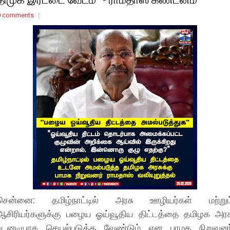
0 comments
சென்னை: தமிழ்நாட்டில் அரசு ஊழியர்கள் மற்றும
ஆசிரியர்களுக்கு பழைய ஓய்வூதிய திட்டத்தை தமிழக அரச
உடனடியாக செயல்படுத்த வேண்டும் என பாமக நிறுவனர