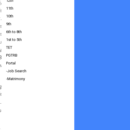
12th
்
11th
்
10th
.
9th
ை
6th to 8th
ள
1st to 5th
ய
TET
ு
PGTRB
3
Portal
க
-Job Search
-Matrimony
ு
்
ட
ி