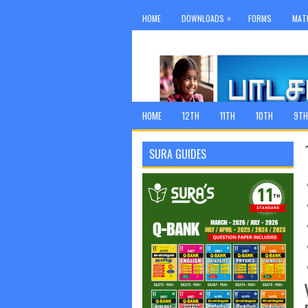
»
HOME
DOWNLOADS
FORMS
MAT
HOME
12TH
11TH
10TH
9TH
SURA GUIDES