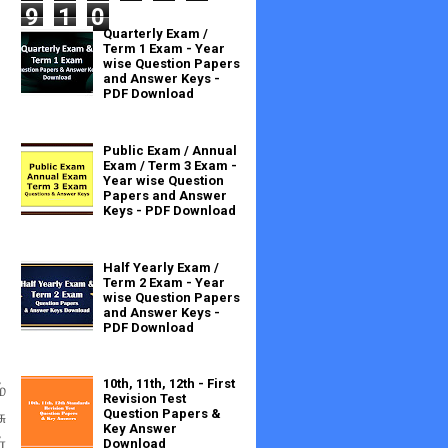
9
1
0
Quarterly Exam /
Term 1 Exam - Year
wise Question Papers
and Answer Keys -
PDF Download
Public Exam / Annual
Exam / Term 3 Exam -
Year wise Question
Papers and Answer
Keys - PDF Download
Half Yearly Exam /
Term 2 Exam - Year
wise Question Papers
and Answer Keys -
PDF Download
10th, 11th, 12th - First
்
Revision Test
ு
Question Papers &
Key Answer
்
Download