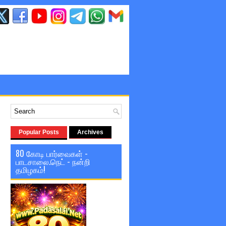
Popular Posts
Archives
80 கோடி பார்வைகள் -
பாடசாலை.நெட் - நன்றி
தமிழகம்!