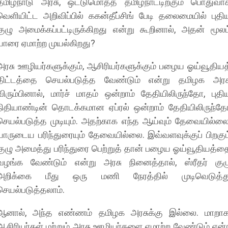
தமிழ்நாடு அரசு, ஒட்டுமொத்த தமிழ்நாட்டிற்கும் பொதுவா
வெளியிட்ட அறிவிப்பில் ககன்தீப்சிங் பேடி தலைமையில் புதி
குழு அமைக்கப்பட்டிருக்கிறது என்று கூறினால், அதன் மூலம
யாரை ஏமாற்ற முயல்கிறது?
அரசு ஊழியர்களுக்கும், ஆசிரியர்களுக்கும் பழைய ஓய்வூதியத
திட்டத்தை செயல்படுத்த வேண்டும் என்று தமிழக அரச
விரும்பினால், மார்ச் மாதம் ஒன்றாம் தேதியிலிருந்தோ, புதி
நிதியாண்டின் தொடக்கமான ஏப்ரல் ஒன்றாம் தேதியிலிருந்த
செயல்படுத்த முடியும். அதற்காக எந்த ஆய்வும் தேவையில்லை
யாருடைய பரிந்துரையும் தேவையில்லை. இவ்வளவுக்குப் பிறகும
குழு அமைத்து பரிந்துரை பெற்றுத் தான் பழைய ஓய்வூதியத்த
வழங்க வேண்டும் என்று அரசு நினைத்தால், ஸ்ரீதர் குழ
அறிக்கை மீது ஒரு மணி நேரத்தில் முடிவெடுத்த
செயல்படுத்தலாம்.
ஆனால், அந்த எண்ணம் தமிழக அரசுக்கு இல்லை. மாறாக
ஆசிரியர்கள் மற்றும் அரசு ஊழியர்களை ஏமாற்ற வேண்டும் என்