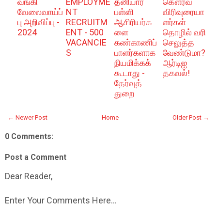
வங்கி
EMPLOYME
தனியார்
கௌரவ
வேலைவாய்ப்
NT
பள்ளி
விரிவுரையா
பு அறிவிப்பு -
RECRUITM
ஆசிரியர்க
ளர்கள்
2024
ENT - 500
ளை
தொழில் வரி
VACANCIE
கண்காணிப்
செலுத்த
S
பாளர்களாக
வேண்டுமா?
நியமிக்கக்
ஆர்டிஐ
கூடாது -
தகவல்!
தேர்வுத்
துறை
← Newer Post
Home
Older Post →
0 Comments:
Post a Comment
Dear Reader,
Enter Your Comments Here...