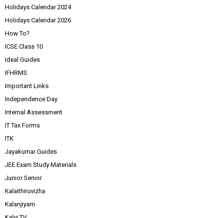
Holidays Calendar 2024
Holidays Calendar 2026
How To?
ICSE Class 10
Ideal Guides
IFHRMS
Important Links
Independence Day
Internal Assessment
IT Tax Forms
ITK
Jayakumar Guides
JEE Exam Study Materials
Junior Senior
Kalaithiruvizha
Kalanjiyam
Kalvi TV