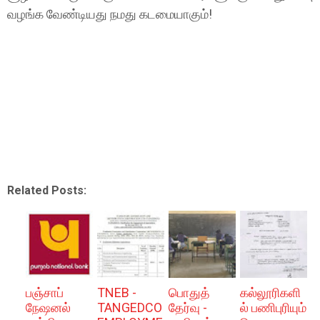
வழங்க வேண்டியது நமது கடமையாகும்!
Related Posts:
பஞ்சாப்
TNEB -
பொதுத்
கல்லூரிகளி
நேஷனல்
TANGEDCO
தேர்வு -
ல் பணிபுரியும்