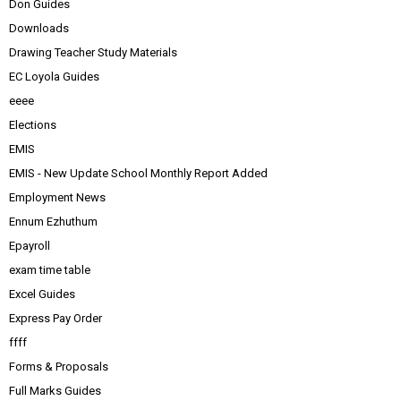
Don Guides
Downloads
Drawing Teacher Study Materials
EC Loyola Guides
eeee
Elections
EMIS
EMIS - New Update School Monthly Report Added
Employment News
Ennum Ezhuthum
Epayroll
exam time table
Excel Guides
Express Pay Order
ffff
Forms & Proposals
Full Marks Guides