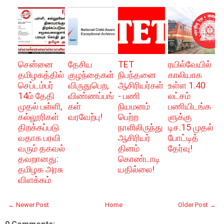
சென்னை
தேசிய
TET
ரயில்வேயில்
தமிழகத்தில்
குழந்தைகள்
நிபந்தனை
காலியாக
செப்டம்பர்
விருதுபெற,
ஆசிரியர்கள்
உள்ள 1.40
14ம் தேதி
விண்ணப்பங்
- பணி
லட்சம்
முதல் பள்ளி,
கள்
நியமனம்
பணியிடங்க
கல்லூரிகள்
வரவேற்பு!
பெற்ற
ளுக்கு
திறக்கப்படு
நாளிலிருந்து
டிச.15 முதல்
வதாக பரவி
ஆசிரியர்
போட்டித்
வரும் தகவல்
தினம்
தேர்வு!
தவறானது:
கொண்டாடி
தமிழக அரசு
யதில்லை!
விளக்கம்
← Newer Post
Home
Older Post →