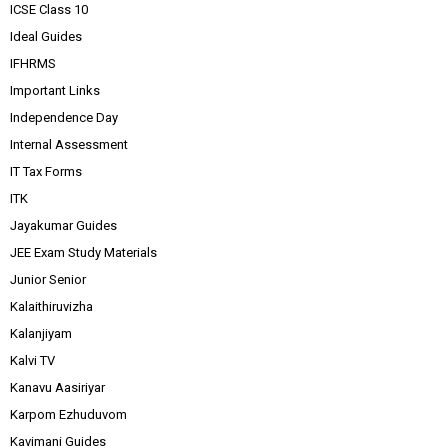
ICSE Class 10
Ideal Guides
IFHRMS
Important Links
Independence Day
Internal Assessment
IT Tax Forms
ITK
Jayakumar Guides
JEE Exam Study Materials
Junior Senior
Kalaithiruvizha
Kalanjiyam
Kalvi TV
Kanavu Aasiriyar
Karpom Ezhuduvom
Kavimani Guides