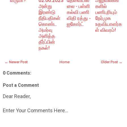
வருமா?
02.06.2023
தேவையில்
அலுவலகங்
அன்று
லை - பள்ளி
களில்
இரண்டு
கல்வி பணி
பணிபுரியும்
நீதிபதிகள்
விதி ரத்து -
நேர்முக
கொண்ட
ஐகோர்ட்
உதவியாளர்க
அமர்வு
ள் விவரம்!
அளித்த
தீர்ப்பின்
நகல்!
← Newer Post
Home
Older Post →
0 Comments:
Post a Comment
Dear Reader,
Enter Your Comments Here...