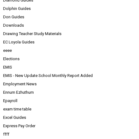
Diamond Guides
Dolphin Guides
Don Guides
Downloads
Drawing Teacher Study Materials
EC Loyola Guides
eeee
Elections
EMIS
EMIS - New Update School Monthly Report Added
Employment News
Ennum Ezhuthum
Epayroll
exam time table
Excel Guides
Express Pay Order
ffff