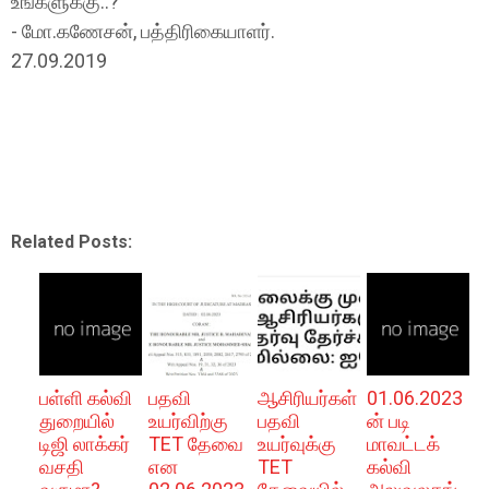
உங்களுக்கு..?
- மோ.கணேசன், பத்திரிகையாளர்.
27.09.2019
Related Posts:
பள்ளி கல்வி
பதவி
ஆசிரியர்கள்
01.06.2023
துறையில்
உயர்விற்கு
பதவி
ன் படி
டிஜி லாக்கர்
TET தேவை
உயர்வுக்கு
மாவட்டக்
வசதி
என
TET
கல்வி