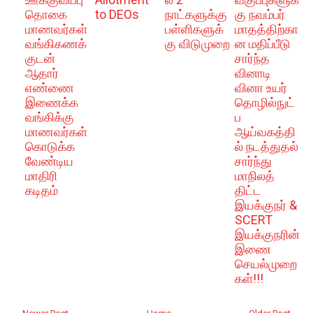
தொகை
to DEOs
நாட்களுக்கு
கு நவம்பர்
மாணவர்கள்
பள்ளிகளுக்
மாதத்திற்கா
வங்கிகணக்
கு விடுமுறை
ன மதிப்பீடு
குடன்
சார்ந்த
ஆதார்
வினாடி
எண்ணை
வினா உயர்
இணைக்க
தொழில்நுட்
வங்கிக்கு
ப
மாணவர்கள்
ஆய்வகத்தி
கொடுக்க
ல் நடத்துதல்
வேண்டிய
சார்ந்து
மாதிரி
மாநிலத்
கடிதம்
திட்ட
இயக்குநர் &
SCERT
இயக்குநரின்
இணை
செயல்முறை
கள்!!!