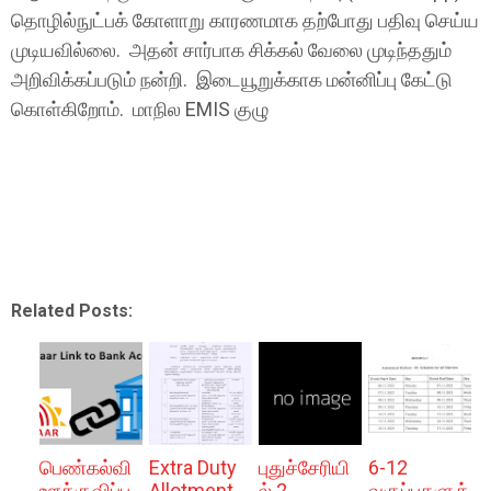
தொழில்நுட்பக் கோளாறு காரணமாக தற்போது பதிவு செய்ய
முடியவில்லை. அதன் சார்பாக சிக்கல் வேலை முடிந்ததும்
அறிவிக்கப்படும் நன்றி. இடையூறுக்காக மன்னிப்பு கேட்டு
கொள்கிறோம். மாநில EMIS குழு
Related Posts:
பெண்கல்வி
Extra Duty
புதுச்சேரியி
6-12
ஊக்குவிப்பு
Allotment
ல் 2
வகுப்புகளுக்