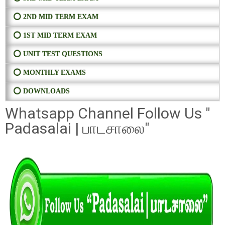
⭕ 2ND MID TERM EXAM
⭕ 1ST MID TERM EXAM
⭕ UNIT TEST QUESTIONS
⭕ MONTHLY EXAMS
⭕ DOWNLOADS
Whatsapp Channel Follow Us "
Padasalai | பாடசாலை"