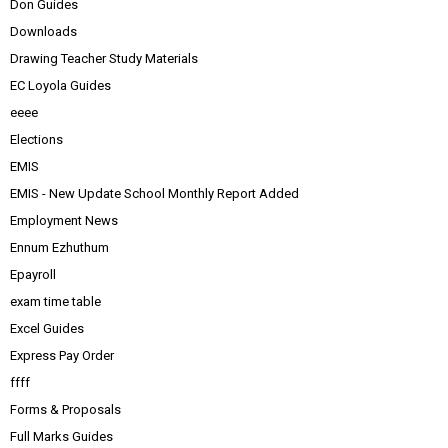
Don Guides
Downloads
Drawing Teacher Study Materials
EC Loyola Guides
eeee
Elections
EMIS
EMIS - New Update School Monthly Report Added
Employment News
Ennum Ezhuthum
Epayroll
exam time table
Excel Guides
Express Pay Order
ffff
Forms & Proposals
Full Marks Guides