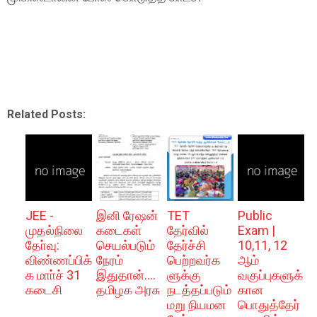
Related Posts:
JEE -
இனி ரேஷன்
TET
Public
முதல்நிலை
கடைகள்
தேர்வில்
Exam |
தோ்வு:
செயல்படும்
தேர்ச்சி
10,11, 12
விண்ணப்பிக்
நேரம்
பெற்றவர்க
ஆம்
க மாா்ச் 31
இதுதான்....
ளுக்கு
வகுப்புகளுக்
கடைசி
தமிழக அரசு
நடத்தப்படும்
கான
மறு நியமன
பொதுத்தேர்