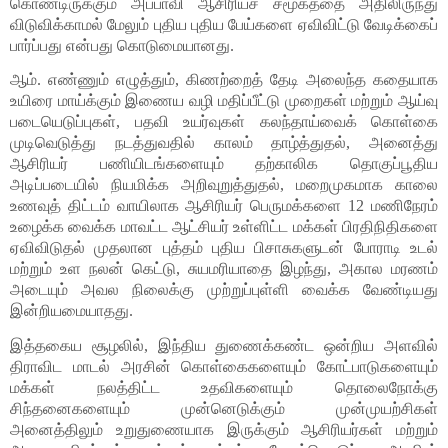
கொண்டிருக்கும் அப்பாவி ஆசிரியச் சமூகத்தை அதிலிருந்து 
விடுவிக்காமல் மேலும் புதிய புதிய பேய்களை ஏவிவிட்டு வேடிக்கைப் 
பார்ப்பது என்பது கொடுமையானது.
ஆம். எண்ணும் எழுத்தும், கிணற்றைத் தேடி அலைந்த கதையாக 
உயிரை மாய்க்கும் இணைய வழி மதிப்பீட்டு முறைகள் மற்றும் ஆய்வு 
படையெடுப்புகள், பதவி உயர்வுகள் கலந்தாய்வைக் கொள்கை 
முடிவெடுத்து நடத்துவதில் காலம் தாழ்த்துதல், அனைத்து 
ஆசிரியர் பணியிடங்களையும் தற்காலிக தொகுப்பூதிய 
அடிப்படையில் நியமிக்க அறிவுறுத்துதல், மறைமுகமாக காலை 
உணவுத் திட்டம் வாயிலாக ஆசிரியர் பெருமக்களை 12 மணிநேரம் 
உழைக்க வைக்க மாவட்ட ஆட்சியர் உள்ளிட்ட மக்கள் பிரதிநிதிகளை 
ஏவிவிடுதல் முதலான புத்தம் புதிய பிசாசுகளுடன் போராடி உடல் 
மற்றும் உள நலன் கெட்டு, சுயமரியாதை இழந்து, அகால மரணம் 
அடையும் அவல நிலைக்கு முற்றுப்புள்ளி வைக்க வேண்டியது 
இன்றியமையாதது.
இத்தகைய சூழலில், இந்திய துணைக்கண்ட ஒன்றிய அளவில் 
திராவிட மாடல் அரசின் கொள்கைகளையும் கோட்பாடுகளையும் 
மக்கள் நலத்திட்ட உதவிகளையும் தொலைநோக்கு 
சிந்தனைகளையும் முன்னெடுக்கும் முன்முயற்சிகள் 
அனைத்திலும் உறுதுணையாக இருக்கும் ஆசிரியர்கள் மற்றும் 