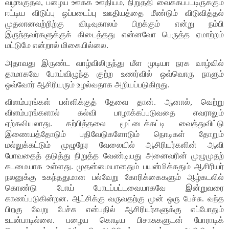
வழங்குதல், பழைய ஊக்க ஊதியம், நிறுத்தி வைக்கப்பட்டிருக்கும் 
ஈட்டிய விடுப்பு ஒப்படைப்பு ஊதியத்தை மீண்டும் விடுவித்தல் 
முதலானவற்றிற்கு விடிவுகாலம் பிறக்கும் என்று நம்பி 
இருந்தவர்களுக்குக் கிடைத்தது என்னவோ பெருத்த ஏமாற்றம் 
மட்டுமே என்றால் மிகையில்லை.
அதாவது இருண்ட வாழ்விலிருந்து மீள முடியா நரக வாழ்வில் 
தாமாகவே போய்விழுந்த குற்ற உணர்வில் ஒவ்வொரு நாளும் 
ஒவ்வோர் ஆசிரியரும் உழல்வதாக அறியப்படுகிறது.
விளம்பரங்கள் பள்ளிக்குத் தேவை தான். ஆனால், வெற்று 
விளம்பரங்களால் கல்வி பாழாக்கப்படுவதை எவராலும் 
ஏற்கவியலாது. கற்பித்தலை மூட்டைக்கட்டி வைத்துவிட்டு 
இணையத்தோடும் பதிவேடுகளோடும் நொடிகள் தோறும் 
மல்லுக்கட்டும் முழுநேர வேலையில் ஆசிரியர்களின் ஆவி 
போவதைத் தடுத்து நிறுத்த வேண்டியது அனைவரின் முழுமுதற் 
கடமையாக உள்ளது. முதன்மையானதும் பயன்மிக்கதும் ஆசிரியர் 
நலனுக்கு உகந்ததுமான பல்வேறு கோரிக்கைகளும் ஆழ்கடலில் 
கொண்டு போய் போடப்பட்டவையாகவே இன்றுவரை 
காணப்படுகின்றன. ஆட்சிக்கு வருவதற்கு முன் ஒரு பேச்சு. வந்த 
பிறகு வேறு பேச்சு என்பதில் ஆசிரியர்களுக்கு எப்போதும் 
உடன்பாடில்லை. பழைய கொடிய பிசாசுகளுடன் போராடிக் 