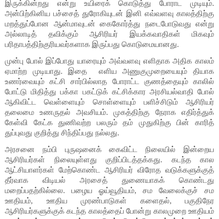
இருக்கின்றது என்று உயிரைக் கொடுத்து போராட முடியும். 
அன்பிற்கினிய பச்சைத் துரோகியுடன் இனி எவ்வளவு காலத்திற்கு 
மறத்துப்போன ஆன்மாவுடன் கைகோர்த்து நடைபோடுவது என்று 
அல்லாடித் தவிக்கும் ஆசிரியர் இயக்கவாதிகள் மிகவும் 
பரிதாபத்திற்குரியவர்களாக இருப்பது கொடுமையானது.
முன்பு போல் இப்போது யாரையும் அவ்வளவு எளிதாக அதிக காலம் 
ஏமாற்ற முடியாது. இதை  எளிய அணுகுமுறையையும் தியாக 
உணர்வையும் கட்சி சார்பில்லாத போராட்ட குணத்தையும் காலில் 
போட்டு மிதித்து பக்கா பகட்டுக் கட்சிக்கார அரசியல்வாதி போல் 
ஆகிவிட்ட வெள்ளையும் சொள்ளையும் பளிச்சிடும் ஆசிரியர் 
தலைமை உணருதல் அவசியம். முகத்திற்கு நேராக எதிர்த்துக் 
கேள்வி கேட்க துணிவற்ற பலரும் தம் முதுகிற்கு பின் காரித் 
துப்புவது குறித்து சிந்திப்பது நல்லது. 
அரசனை நம்பி புருஷனைக் கைவிட்ட நிலையில் இன்றைய 
ஆசிரியர்கள் நிலையுள்ளது குறிப்பிடத்தக்கது. கடந்த கால 
ஆட்சியாளர்கள் மேற்கொண்ட ஆசிரியர் விரோத வடுக்களுக்குத் 
தீர்வாக விடியல் அரசைத் துணையாகக் கொண்டது 
மறைப்பதற்கில்லை. பழைய ஓய்வூதியம், சம வேலைக்குச் சம 
ஊதியம், ஊதிய முரண்பாடுகள் களைதல், பகுதிநேர 
ஆசிரியர்களுக்குக் கடந்த காலத்தைப் போன்று காலமுறை ஊதியம் 