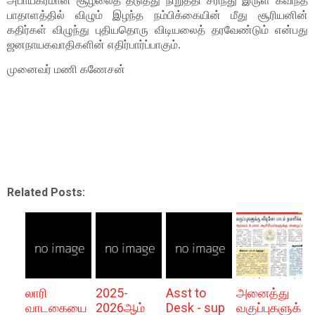
அபாயகரமான சூழலைத் தடுத்து நிறுத்தி சரிந்து இருள் கவிந்த 
பாதாளத்தில் விழும் இழந்த நம்பிக்கையின் மீது சூரியனின் 
கதிர்கள் விழுந்து புதியதொரு விடியலைத் தரவேண்டும் என்பது 
ஜனநாயகவாதிகளின் எதிர்பார்ப்பாகும்.
முனைவர் மணி கணேசன்
Related Posts:
லாரி
2025-
Asst to
அனைத்து
வாடகையை
2026ஆம்
Desk - sup
வகுப்புகளுக்