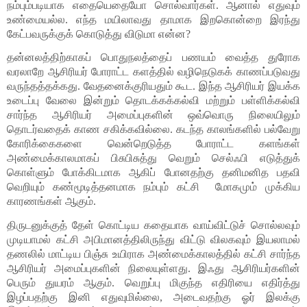
நம்பும்படியாக எதையெதையோ சொல்வார்கள். ஆனால் எதுவும் 
உண்மையல்ல. எந்த மயிலாவது தாமாக இறகொன்றை இரந்து 
கேட்பவருக்குக் கொடுத்து விடுமா என்ன? 
தன்னலத்திற்காகப் பொதுநலத்தைப் பணயம் வைத்த துரோக 
வரலாறே ஆசிரியர் போராட்ட களத்தில் வழிநெடுகக் காணப்படுவது 
வருந்தத்தக்கது. வேதனைக்குரியதும் கூட. இந்த ஆசிரியர் இயக்க 
உடைப்பு வேலை இன்றும் தொடக்கக்கல்வி மற்றும் பள்ளிக்கல்வி 
சார்ந்த ஆசிரியர் அமைப்புகளின் ஒவ்வொரு நிலையிலும் 
தொடர்வதைக் காண சகிக்கவில்லை. கடந்த காலங்களில் பல்வேறு 
கோரிக்கைகளை வென்றெடுத்த போராட்ட களங்கள் 
அண்மைக்காலமாகப் பிசுபிசுத்து வெறும் செல்ஃபி எடுத்துக் 
கொள்ளும் போக்கிடமாக ஆகிப் போனதற்கு தனிமனித பதவி 
வெறியும் கண்மூடித்தனமாக நம்பும் கட்சி  மோகமும் முக்கிய 
காரணங்கள் ஆகும்.
திருடனுக்குத் தேள் கொட்டிய கதையாக வாய்விட்டுச் சொல்லவும் 
முடியாமல் கட்சி அபிமானத்திலிருந்து விட்டு விலகவும் இயலாமல் 
தணலில் மாட்டிய பிஞ்சு உயிராக அண்மைக்காலத்தில் கட்சி சார்ந்த 
ஆசிரியர் அமைப்புகளின் நிலையுள்ளது. இஃது ஆசிரியர்களின் 
பெரும் துயரம் ஆகும். வெறுப்பு மிகுந்த எதிரியை எதிர்த்து 
இழப்பதற்கு இனி எதுவுமில்லை, அடைவதற்கு ஓர் இலக்கு 