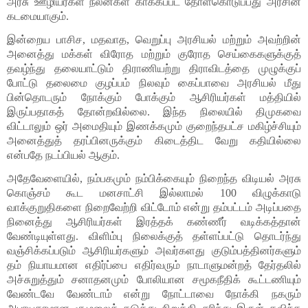
அரசு ஊழியர்கள் நலன்கள் காக்கப்பட தோள்கொடுப்பது அரசின் 
கடமையாகும். 
இன்றைய பாசிச, மதவாத, வெறுப்பு அரசியல் மற்றும் அவற்றின் 
அனைத்து மக்கள் விரோத மற்றும் குரோத செய்கைகளுக்குத் 
தவழ்ந்து தலையாட்டும் திராணியற்று திராவிடத்தை முழுக்குப் 
போட்டு தலைமை குழப்பம் நிலவும் கைப்பாவை அரசியல் மீது 
பின்தொடரும் நோக்கும் போக்கும் ஆசிரியர்கள் மத்தியில் 
இருப்பதாகத் தோன்றவில்லை. இந்த நிலையில் திமுகவை 
விட்டாலும் ஒர் அமைதியும் இணக்கமும் குறைந்தபட்ச மகிழ்ச்சியும் 
அனைத்துத் தரப்பினருக்கும் கிடைத்திட வேறு கதியில்லை 
என்பதே நடப்பியல் ஆகும்.
அதேவேளையில், நம்பகமும் நம்பிக்கையும் நிறைந்த விடியல் அரசு 
கொஞ்சம் கூட மனசாட்சி இல்லாமல் 100 விழுக்காடு 
வாக்குறுதிகளை நிறைவேற்றி விட்டோம் என்று தம்பட்டம் அடிப்பதை 
நினைத்து ஆசிரியர்கள் இரத்தக் கண்ணீர் வடிக்கத்தான் 
வேண்டியுள்ளது. விளிம்பு நிலைக்குத் தள்ளப்பட்டு தொடர்ந்து 
வஞ்சிக்கப்படும் ஆசிரியர்களும் அவர்களது குடும்பத்தினர்களும் 
தம் நியாயமான எதிர்ப்பை எதிர்வரும் நாடாளுமன்றத் தேர்தலில் 
அச்சுறுத்தும் சனாதனமும் போலியான சமூகநீதிக் கூட்டணியும் 
வேண்டவே வேண்டாம் என்று நோட்டாவை நோக்கி நகரும் 