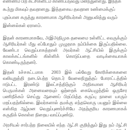
எண்ணம் பிற கட்சிகளிடம் காணப்படுவது மலிந்துள்ளது. இந்தக் 
கூற்று மிகவும் தவறானது. இத்தகைய தவறான உண்மைக்குப் 
புறம்பான கருத்து காரணமாக ஆசிரியர்கள் அனுபவித்து வரும் 
இன்னல்கள் ஏராளம். 
இதன் காரணமாகவே, அஇஅதிமுக தலைமை உள்ளிட்ட எவருக்கும் 
ஆசிரியர்கள் மீது எப்போதும் முழுதாக நம்பிக்கை இருப்பதில்லை. 
வேண்டா வெறுப்பாகத்தான் அவர்கள் ஆட்சியில் இருக்கும் 
காலக்கட்டங்களில் கிள்ளிக் கொடுப்பதை வாடிக்கையாகக் 
கொண்டிருந்தனர். 
இதன் உச்சகட்டமாக  2003 இல் பல்வேறு கோரிக்கைகளை 
வலியுறுத்தி நடைபெற்ற தொடர் வேலைநிறுத்தப் போராட்டத்தில் 
ஈடுபட்ட இரண்டு இலட்சத்திற்கும் அதிகமான ஆசிரியர் 
பெருமக்கள் அனைவரையும் ஒற்றைக் கையெழுத்தில் ஒருசேர 
பணிநீக்கம் செய்து ஆணைப் பிறப்பித்த கருப்பு நாளை யாரும் 
மறப்பதற்கில்லை. இவர்களால் தமக்கு எந்தவொரு பயனும் இல்லை 
என்கிற ஆழ்மன வெறுப்புணர்ச்சியே அதற்குரிய காரணமாகக் 
கருதிக் கொள்ள நிறைய வாய்ப்புண்டு.
அரசியல் சார்பற்ற நிலையில் எந்த ஆட்சி குறித்தும் இது நம் ஆட்சி 