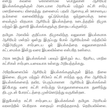
என்று கவலை கொள்ளாமல் பொதுவான ஆசிரியர் 
இயக்கங்களுக்குள் அடையாள அரசியல் மற்றும் கட்சி சார்பு 
மனநிலையை விதைத்து தலைமைப் பதவி ஆசையுடன் ஊசலாடிய 
நபர்களை வலைவிரித்து ஒட்டுமொத்த ஒற்றுமைக்கு உலை 
வைக்கும் விதமாக ஆசிரியர் இயக்கத்தை உடைத்ததில் திமுக 
மற்றும் இடதுசாரி இயக்கங்களுக்கு நிறைய பங்குண்டு. 
தமிழக அளவில் குறிப்பாக திமுகவிற்கு வலுவான இயக்கமாக 
ஆசிரியர் மன்றம் ஒன்று இருப்பது போல் ஆசிரியர்கள் மத்தியில் 
அஇஅதிமுக சார்புடைய ஓர் இயக்கத்தை வலுவானதாகக் 
கட்டமைக்க இன்று வரை இயலவில்லை என்பதே உண்மை. 
அரசு ஊழியர் இயக்கங்கள் பலவும் இன்றும் கூட தேசிய, மாநில 
கட்சிகள் சார்புடையவையாக உள்ளது அறியத்தக்கது. 
அதேவேளையில் ஆசிரியர் இயக்கங்களுக்குள் இந்த நிலை 
இல்லை. திமுக மற்றும் சிபிஎம் கட்சி சார்ந்த ஒரு சில ஆசிரியர் 
இயக்கங்களைத் தவிர, பெரும்பாலான  ஆசிரியர் இயக்கங்கள் 
இப்போது வரை கட்சி சார்பற்று பொதுவானவையாக துணிந்து 
திடமுடன் போராட்டத்தை முன்னெடுத்து வருகின்றன. 
இதுபோன்ற கட்சி சார்புடைய இயக்கங்கள் தமிழக அரசியல் 
வரலாற்றில் பெரிதாக எதையும் சாதித்ததாகத் தெரியவில்லை. 