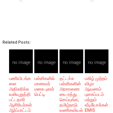
Related Posts:
பணியிடங்க
பள்ளிகளில்
தட்டச்சு
மகிழ் முற்றம்
ளை
மாணவர்
பள்ளிகளின்
விழா
அதிகரிக்க
மனசு புகார்
அரசாணை
ஆவணம்
வலியுறுத்தி
பெட்டி
யை ரத்து
புகைப்படம்
பட்டதாரி
செய்யுங்க;
மற்றும்
ஆசிரியர்கள்
தமிழ்நாடு
வீடியோக்கள்
ஆர்ப்பாட்டம்
வணிகவியல்
EMIS