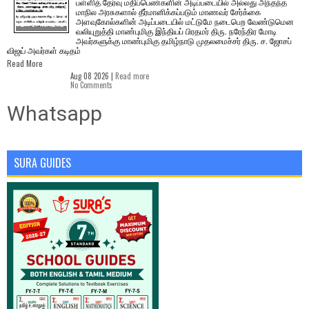
பள்ளித் தேர்வு மதிப்பெண்களின் அடிப்படையில் அல்லது அந்தந்த
மாநில அரசுகளால் தீர்மானிக்கப்படும் மாணவர் சேர்க்கை
அளவுகோல்களின் அடிப்படையில் மட்டுமே நடைபெற வேண்டுமென
வலியுறுத்தி மாண்புமிகு இந்தியப் பிரதமர் திரு. நரேந்திர மோடி
அவர்களுக்கு மாண்புமிகு தமிழ்நாடு முதலமைச்சர் திரு. ச. ஜோசப்
விஜய் அவர்கள் கடிதம்
Read More
Aug 08 2026 |
Read more
No Comments
Whatsapp
SURA GUIDES