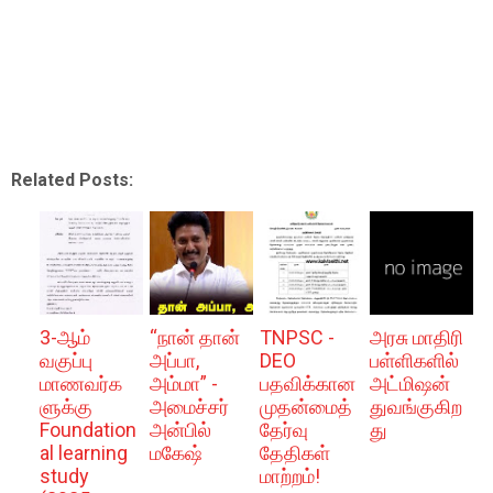
Related Posts:
3-ஆம்
“நான் தான்
TNPSC -
அரசு மாதிரி
வகுப்பு
அப்பா,
DEO
பள்ளிகளில்
மாணவர்க
அம்மா” -
பதவிக்கான
அட்மிஷன்
ளுக்கு
அமைச்சர்
முதன்மைத்
துவங்குகிற
Foundation
அன்பில்
தேர்வு
து
al learning
மகேஷ்
தேதிகள்
study
மாற்றம்!