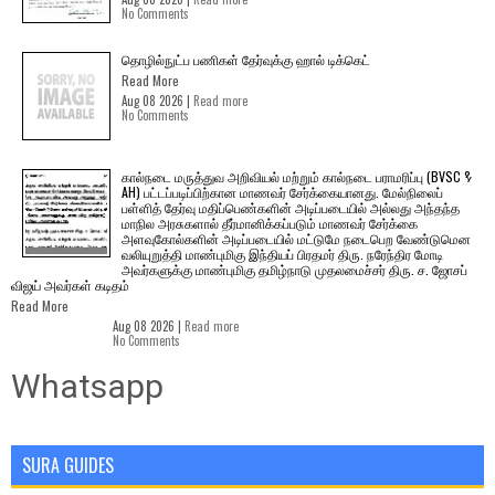
No Comments
தொழில்நுட்ப பணிகள் தேர்வுக்கு ஹால் ​டிக்கெட்
Read More
Aug 08 2026 |
Read more
No Comments
கால்நடை மருத்துவ அறிவியல் மற்றும் கால்நடை பராமரிப்பு (BVSC &
AH) பட்டப்படிப்பிற்கான மாணவர் சேர்க்கையானது. மேல்நிலைப்
பள்ளித் தேர்வு மதிப்பெண்களின் அடிப்படையில் அல்லது அந்தந்த
மாநில அரசுகளால் தீர்மானிக்கப்படும் மாணவர் சேர்க்கை
அளவுகோல்களின் அடிப்படையில் மட்டுமே நடைபெற வேண்டுமென
வலியுறுத்தி மாண்புமிகு இந்தியப் பிரதமர் திரு. நரேந்திர மோடி
அவர்களுக்கு மாண்புமிகு தமிழ்நாடு முதலமைச்சர் திரு. ச. ஜோசப்
விஜய் அவர்கள் கடிதம்
Read More
Aug 08 2026 |
Read more
No Comments
Whatsapp
SURA GUIDES