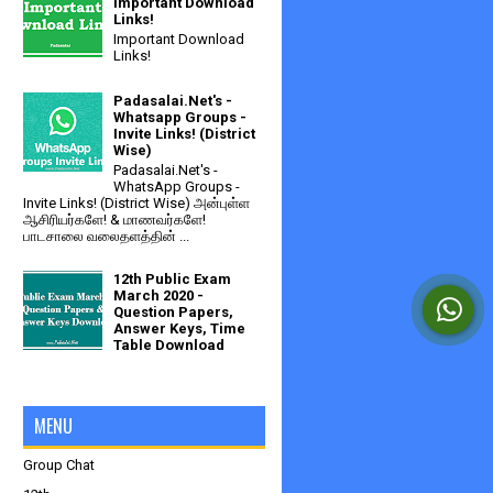
Important Download
Links!
Important Download
Links!
Padasalai.Net's -
Whatsapp Groups -
Invite Links! (District
Wise)
Padasalai.Net's -
WhatsApp Groups -
Invite Links! (District Wise) அன்புள்ள
ஆசிரியர்களே! & மாணவர்களே!
பாடசாலை வலைதளத்தின் ...
12th Public Exam
March 2020 -
Question Papers,
Answer Keys, Time
Table Download
MENU
Group Chat