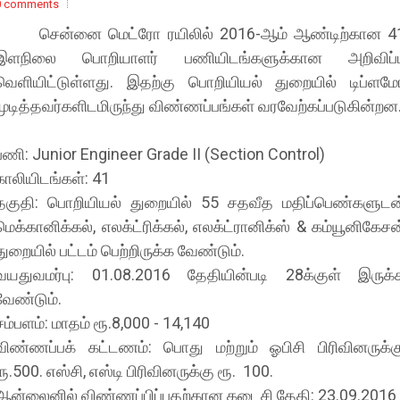
0 comments
சென்னை மெட்ரோ ரயிலில் 2016-ஆம் ஆண்டிற்கான 4
இளநிலை பொறியாளர் பணியிடங்களுக்கான அறிவிப்ப
வெளியிட்டுள்ளது. இதற்கு பொறியியல் துறையில் டிப்ளமே
முடித்தவர்களிடமிருந்து விண்ணப்பங்கள் வரவேற்கப்படுகின்றன
பணி: Junior Engineer Grade II (Section Control)
காலியிடங்கள்: 41
தகுதி: பொறியியல் துறையில் 55 சதவீத மதிப்பெண்களுடன
மெக்கானிக்கல், எலக்ட்ரிக்கல், எலக்ட்ரானிக்ஸ் & கம்யூனிகேசன
துறையில் பட்டம் பெற்றிருக்க வேண்டும்.
வயதுவமர்பு: 01.08.2016 தேதியின்படி 28க்குள் இருக்
வேண்டும்.
சம்பளம்: மாதம் ரூ.8,000 - 14,140
விண்ணப்பக் கட்டணம்: பொது மற்றும் ஓபிசி பிரிவினருக்க
ரூ.500. எஸ்சி, எஸ்டி பிரிவினருக்கு ரூ. 100.
ஆன்லைனில் விண்ணப்பிப்பதற்கான கடைசி தேதி: 23.09.2016