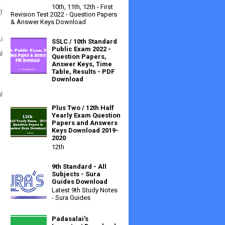
10th, 11th, 12th - First
்
Revision Test 2022 - Question Papers
& Answer Keys Download
ய
SSLC / 10th Standard
Public Exam 2022 -
ு
Question Papers,
Answer Keys, Time
Table, Results - PDF
Download
ு
Plus Two / 12th Half
Yearly Exam Question
Papers and Answers
Keys Download 2019-
2020
12th
9th Standard - All
Subjects - Sura
Guides Download
Latest 9th Study Notes
- Sura Guides
Padasalai's