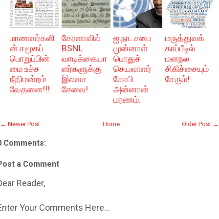
மாணவர்களி
கேரளாவில்
ஐ.நா. சபை
மருத்துவக்
ன் சமூகப்
BSNL
முன்னாள்
காப்பீடில்
பொறுப்பின்
வாடிக்கையா
பொதுச்
மனநல
மை உச்ச
ளர்களுக்கு
செயலாளர்
சிகிச்சையும்
நீதிமன்றம்
இலவச
கோபி
சேரும்!
வேதனை!!!
சேவை!
அன்னான்
மரணம்.
← Newer Post
Home
Older Post →
0 Comments:
Post a Comment
Dear Reader,
Enter Your Comments Here...