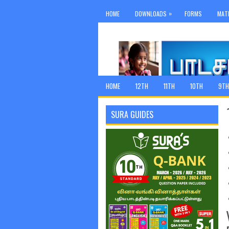
»
HOME
DOWNLOADS
FORMS
MAT
HOME
12TH
11TH
10TH
9TH
SURA GUIDES