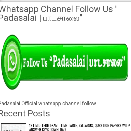
Whatsapp Channel Follow Us "
Padasalai | பாடசாலை"
Padasalai Official whatsapp channel follow
Recent Posts
1ST MID TERM EXAM - TIME TABLE, SYLLABUS, QUESTION PAPERS WITH
ANSWER KEYS DOWNLOAD