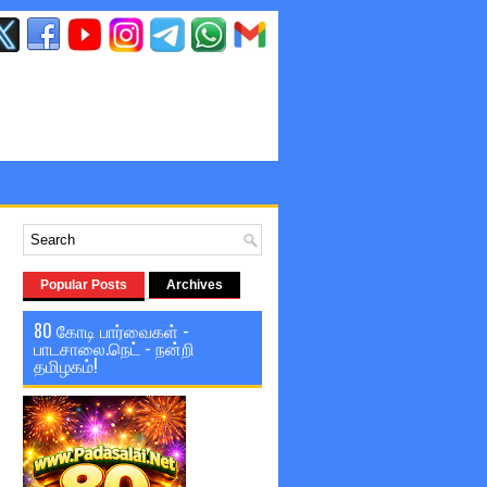
Popular Posts
Archives
80 கோடி பார்வைகள் -
பாடசாலை.நெட் - நன்றி
தமிழகம்!