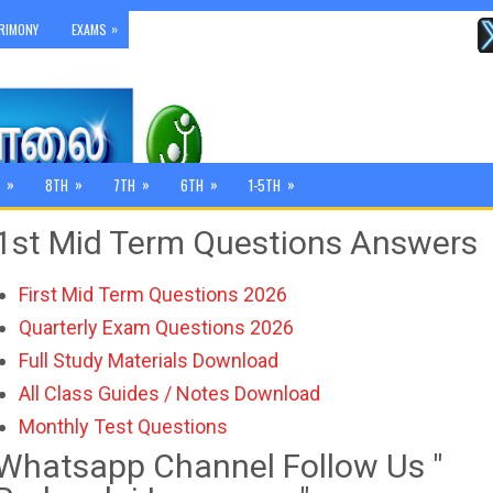
»
RIMONY
EXAMS
»
»
»
»
»
8TH
7TH
6TH
1-5TH
1st Mid Term Questions Answers
First Mid Term Questions 2026
Quarterly Exam Questions 2026
Full Study Materials Download
All Class Guides / Notes Download
Monthly Test Questions
Whatsapp Channel Follow Us "