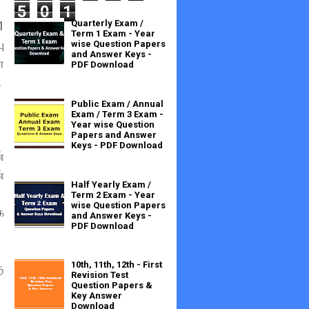
5
0
1
Quarterly Exam /
1
Term 1 Exam - Year
ு
wise Question Papers
and Answer Keys -
ா
PDF Download
.
Public Exam / Annual
Exam / Term 3 Exam -
Year wise Question
Papers and Answer
Keys - PDF Download
்
்
Half Yearly Exam /
Term 2 Exam - Year
wise Question Papers
க
and Answer Keys -
PDF Download
10th, 11th, 12th - First
ு
Revision Test
Question Papers &
Key Answer
Download