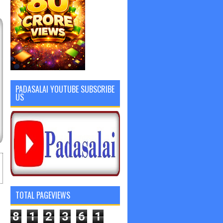
PADASALAI YOUTUBE SUBSCRIBE
US
TOTAL PAGEVIEWS
8
1
2
3
6
1