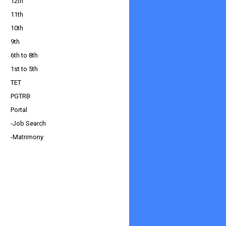
12th
11th
10th
9th
6th to 8th
1st to 5th
TET
PGTRB
Portal
-Job Search
-Matrimony