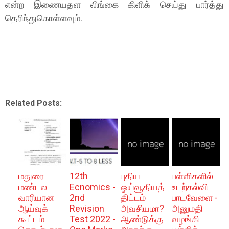
என்ற இணையதள லிங்கை கிளிக் செய்து பார்த்து
தெரிந்துகொள்ளவும்.
Related Posts:
மதுரை
12th
புதிய
பள்ளிகளில்
மண்டல
Ecnomics -
ஓய்வூதியத்
உடற்கல்வி
வாரியான
2nd
திட்டம்
பாடவேளை -
ஆய்வுக்
Revision
அவசியமா?
அனுமதி
கூட்டம்
Test 2022 -
ஆண்டுக்கு
வழங்கி