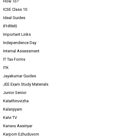
How To?
ICSE Class 10
Ideal Guides
IFHRMS
Important Links
Independence Day
Internal Assessment
IT Tax Forms
ITK
Jayakumar Guides
JEE Exam Study Materials
Junior Senior
Kalaithiruvizha
Kalanjiyam
Kalvi TV
Kanavu Aasiriyar
Karpom Ezhuduvom