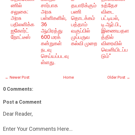
ணில்
சார்பாக
தயாரிக்கும்
உத்தேச
சலுகை:
அரசு
பணி
விடை
அரசு
பள்ளிகளில்,
தொடக்கம்
பட்டியல்,
பதிலளிக்க
36
பத்தாம்
டி.ஆர்.பி.,
ஐகோர்ட்
ஆயிரத்து
வகுப்பில்
இணையதள
நோட்டீஸ்
600 மரக்
முப்பருவ
த்தில்
கன்றுகள்
கல்வி முறை
விரைவில்
நடவு
வெளியிடப்ப
செய்யப்படவு
டும்"
ள்ளது.
← Newer Post
Home
Older Post →
0 Comments:
Post a Comment
Dear Reader,
Enter Your Comments Here...