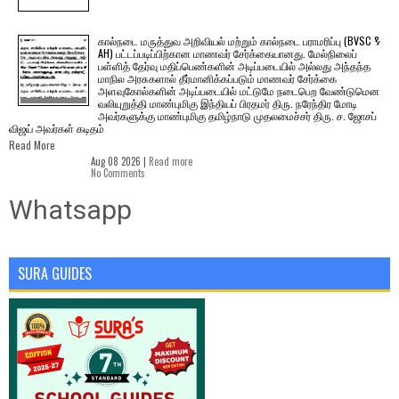
கால்நடை மருத்துவ அறிவியல் மற்றும் கால்நடை பராமரிப்பு (BVSC &
AH) பட்டப்படிப்பிற்கான மாணவர் சேர்க்கையானது. மேல்நிலைப்
பள்ளித் தேர்வு மதிப்பெண்களின் அடிப்படையில் அல்லது அந்தந்த
மாநில அரசுகளால் தீர்மானிக்கப்படும் மாணவர் சேர்க்கை
அளவுகோல்களின் அடிப்படையில் மட்டுமே நடைபெற வேண்டுமென
வலியுறுத்தி மாண்புமிகு இந்தியப் பிரதமர் திரு. நரேந்திர மோடி
அவர்களுக்கு மாண்புமிகு தமிழ்நாடு முதலமைச்சர் திரு. ச. ஜோசப்
விஜய் அவர்கள் கடிதம்
Read More
Aug 08 2026 |
Read more
No Comments
Whatsapp
SURA GUIDES