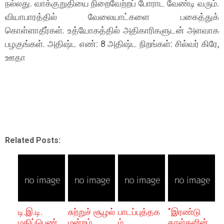
நல்லது. வாக்குறுதியை நிறைவேற்றப் போராட வேண்டி வரும்.
வியாபாரத்தில் வேலையாட்களை பகைத்துக்
கொள்ளாதீர்கள். உத்யோகத்தில் அதிகாரிகளுடன் அளவாக
பழகுங்கள். அதிஷ்ட எண்: 8 அதிஷ்ட நிறங்கள்: சில்வர் கிரே,
ஊதா
Related Posts:
டி.இ.டி.
சுற்றுச் சூழல்
பாடப்புத்தக
"இரண்டு
மதிப்பெண்
மன்றம்
ம்
தாள்களின்