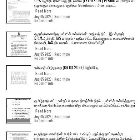
CPS ஆசிரியர்கள் மறு நியமனம் (EXTENSION ) PERIOD ல் , ஊதியம்
வழங்கும் நடைமுறை குறித்த தெளிவுரை . அரசு கடிதம்.
Read More
Aug 05 2026 |
Read more
No Comments
ஒருங்கிணைந்த பள்ளிக் கல்வியின் மாநிலத் திட்ட இயக்குநர்
DR.M.ஆர்த்தி, IAS மாற்றம் - புதிய திட்ட இயக்குநராக கலைச்செல்வி
மோகன், IAS நியமனம் - அரசாணை வெளியீடு!
Read More
Aug 05 2026 |
Read more
No Comments
உள்ளூர் விடுமுறை (06.08.2026) அறிவிப்பு
Read More
Aug 05 2026 |
Read more
No Comments
தமிழ்நாடு சட்டமன்றப் பேரவை நிகழ்ச்சி நிரல் - பள்ளிக் கல்வித்துறை
மானியக் கோரிக்கைகளின் மீது விவாதமும் வாக்கெடுப்பும் எப்போது?
Read More
Aug 05 2026 |
Read more
No Comments
மருத்துவ சான்றின் பேரில் ஈட்டா விடுப்பு துய்த்த நாட்களுக்கு
ஏற்றவாறு கணக்கில் சேர்க்கப்படும் ஈட்டிய விடுப்பு குறைவு செய்தல்