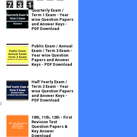
7
3
1
Quarterly Exam /
Term 1 Exam - Year
wise Question Papers
and Answer Keys -
PDF Download
Public Exam / Annual
Exam / Term 3 Exam -
Year wise Question
Papers and Answer
Keys - PDF Download
Half Yearly Exam /
Term 2 Exam - Year
wise Question Papers
and Answer Keys -
PDF Download
ு
10th, 11th, 12th - First
Revision Test
்
Question Papers &
Key Answer
Download