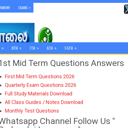
»
RIMONY
EXAMS
»
»
»
»
»
8TH
7TH
6TH
1-5TH
1st Mid Term Questions Answers
First Mid Term Questions 2026
Quarterly Exam Questions 2026
Full Study Materials Download
All Class Guides / Notes Download
Monthly Test Questions
Whatsapp Channel Follow Us "