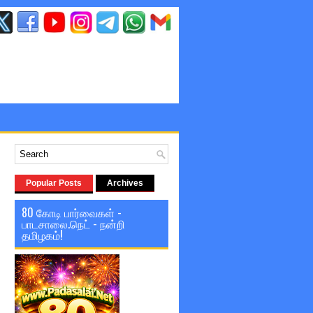
Popular Posts
Archives
80 கோடி பார்வைகள் -
பாடசாலை.நெட் - நன்றி
தமிழகம்!