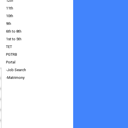
12th
11th
10th
9th
6th to 8th
1st to 5th
TET
PGTRB
Portal
-Job Search
-Matrimony