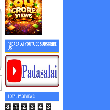
PADASALAI YOUTUBE SUBSCRIBE
US
TOTAL PAGEVIEWS
8
1
2
3
4
3