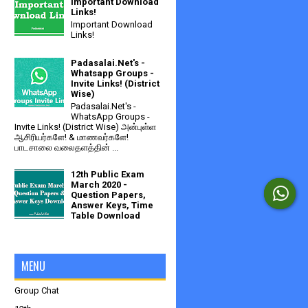
Important Download
Links!
Important Download
Links!
Padasalai.Net's -
Whatsapp Groups -
Invite Links! (District
Wise)
Padasalai.Net's -
WhatsApp Groups -
Invite Links! (District Wise) அன்புள்ள
ஆசிரியர்களே! & மாணவர்களே!
பாடசாலை வலைதளத்தின் ...
12th Public Exam
March 2020 -
Question Papers,
Answer Keys, Time
Table Download
MENU
Group Chat