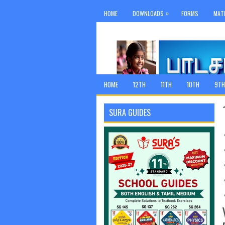
»
HOME
DOWNLOADS
FORMS
MAT
HOME
12TH
11TH
10TH
9TH
SURA GUIDES