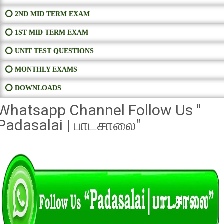
⭕ 2ND MID TERM EXAM
⭕ 1ST MID TERM EXAM
⭕ UNIT TEST QUESTIONS
⭕ MONTHLY EXAMS
⭕ DOWNLOADS
Whatsapp Channel Follow Us "
Padasalai | பாடசாலை"