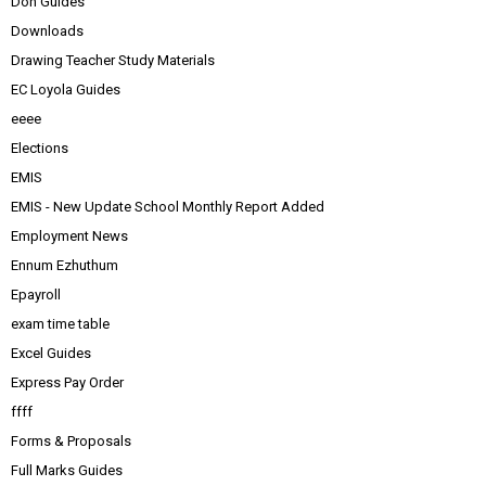
Don Guides
Downloads
Drawing Teacher Study Materials
EC Loyola Guides
eeee
Elections
EMIS
EMIS - New Update School Monthly Report Added
Employment News
Ennum Ezhuthum
Epayroll
exam time table
Excel Guides
Express Pay Order
ffff
Forms & Proposals
Full Marks Guides