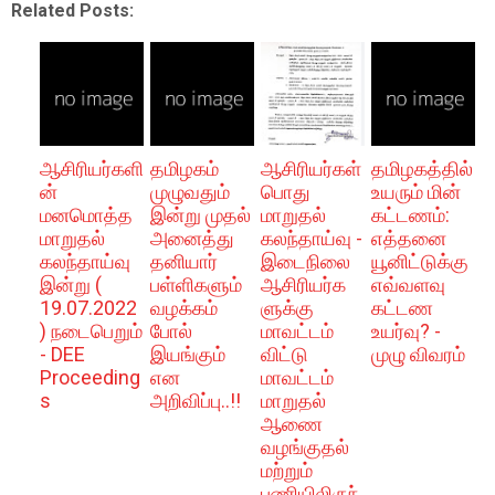
Related Posts:
ஆசிரியர்களி
தமிழகம்
ஆசிரியர்கள்
தமிழகத்தில்
ன்
முழுவதும்
பொது
உயரும் மின்
மனமொத்த
இன்று முதல்
மாறுதல்
கட்டணம்:
மாறுதல்
அனைத்து
கலந்தாய்வு -
எத்தனை
கலந்தாய்வு
தனியார்
இடைநிலை
யூனிட்டுக்கு
இன்று (
பள்ளிகளும்
ஆசிரியர்க
எவ்வளவு
19.07.2022
வழக்கம்
ளுக்கு
கட்டண
) நடைபெறும்
போல்
மாவட்டம்
உயர்வு? -
- DEE
இயங்கும்
விட்டு
முழு விவரம்
Proceeding
என
மாவட்டம்
s
அறிவிப்பு..!!
மாறுதல்
ஆணை
வழங்குதல்
மற்றும்
பணியிலிருந்