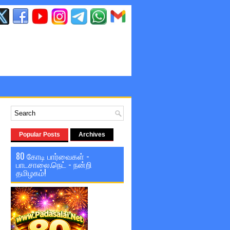
Popular Posts
Archives
80 கோடி பார்வைகள் -
பாடசாலை.நெட் - நன்றி
தமிழகம்!