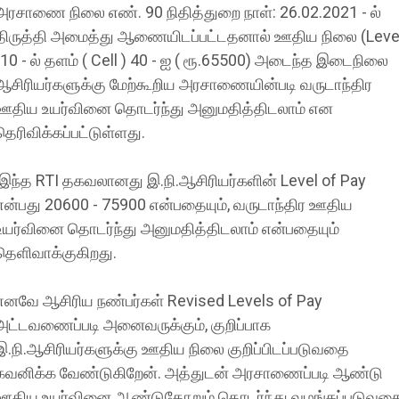
அரசாணை நிலை எண். 90 நிதித்துறை நாள்: 26.02.2021 - ல்
திருத்தி அமைத்து ஆணையிடப்பட்டதனால் ஊதிய நிலை (Leve
)10 - ல் தளம் ( Cell ) 40 - ஐ ( ரூ.65500) அடைந்த இடைநிலை
ஆசிரியர்களுக்கு மேற்கூறிய அரசாணையின்படி வருடாந்திர
ஊதிய உயர்வினை தொடர்ந்து அனுமதித்திடலாம் என
தெரிவிக்கப்பட்டுள்ளது.
இந்த RTI தகவலானது இ.நி.ஆசிரியர்களின் Level of Pay
என்பது 20600 - 75900 என்பதையும், வருடாந்திர ஊதிய
உயர்வினை தொடர்ந்து அனுமதித்திடலாம் என்பதையும்
தெளிவாக்குகிறது.
எனவே ஆசிரிய நண்பர்கள் Revised Levels of Pay
அட்டவணைப்படி அனைவருக்கும், குறிப்பாக
இ.நி.ஆசிரியர்களுக்கு ஊதிய நிலை குறிப்பிடப்படுவதை
கவனிக்க வேண்டுகிறேன். அத்துடன் அரசாணைப்படி ஆண்டு
ஊதிய உயர்வினை ஆண்டுதோறும் தொடர்ந்து வழங்கப்படுவத