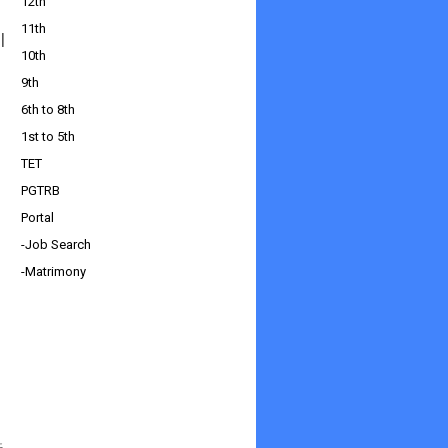
12th
11th
l
10th
9th
6th to 8th
1st to 5th
TET
PGTRB
Portal
-Job Search
-Matrimony
ை