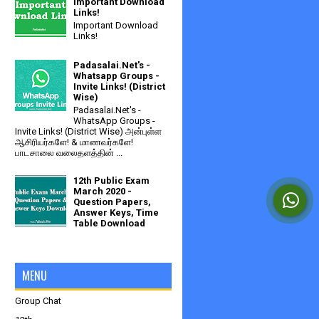
Important Download
Links!
Important Download
Links!
Padasalai.Net's -
Whatsapp Groups -
Invite Links! (District
Wise)
Padasalai.Net's -
WhatsApp Groups -
Invite Links! (District Wise) அன்புள்ள
ஆசிரியர்களே! & மாணவர்களே!
பாடசாலை வலைதளத்தின் ...
12th Public Exam
March 2020 -
Question Papers,
Answer Keys, Time
Table Download
MENU
Group Chat