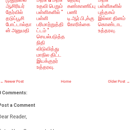
ஆசிரியர்
உதவி பெறும்
கண்காணிப்பு
பள்ளிகளில்
தேர்வில்
பள்ளிகளில் "
பணி
புத்தகம்
தடுப்பூசி
பள்ளி
டி.ஆர்.பி.,க்கு
இல்லா தினம்
போட்டால்தா
பரிமாற்றுத்தி
கோரிக்கை
கொண்டாட
ன் அனுமதி
ட்டம் "
உத்தரவு.
செயல்படுத்த
நிதி
விடுவித்து
மாநில திட்ட
இயக்குநர்
உத்தரவு.
← Newer Post
Home
Older Post →
0 Comments:
Post a Comment
Dear Reader,