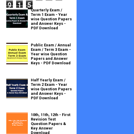
9
1
5
Quarterly Exam /
Term 1 Exam - Year
wise Question Papers
and Answer Keys -
PDF Download
Public Exam / Annual
Exam / Term 3 Exam -
Year wise Question
Papers and Answer
Keys - PDF Download
Half Yearly Exam /
Term 2 Exam - Year
wise Question Papers
and Answer Keys -
PDF Download
10th, 11th, 12th - First
Revision Test
Question Papers &
Key Answer
Download