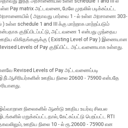
அதாவது இந்த அரசாணையில் உள்ள schedule 1 and III ல்
உள்ள Pay matrix அட்டவணை, மேலே முதலில் படிக்கப்பட்ட
அரசாணையில் ( அதாவது பார்வை 1 - ல் உள்ள அரசாணை 303-
ல் ) உள்ள schedule 1 and III க்கு மாற்றாக மாற்றப்படும்
என்பதாக குறிப்பிடப்பட்டு, அட்டவணை 1 என்பது முந்தைய
ஊதிய விகிதங்களுக்கு ( Existing Level of Pay ) இணையான
Revised Levels of Pay குறிப்பிட்ட அட்டவணையாக உள்ளது.
எனவே Revised Levels of Pay அட்டவணைப்படி
இ.நி்.ஆசிரியர்களின் ஊதிய நிலை 20600 - 75900 என்பதே
சரியானது.
இவ்வாறான நிலைகளில் ஆண்டு ஊதிய உயர்வு சிலபல
இடங்களில் மறுக்கப்பட்டதால், கேட்கப்பட்டு பெறப்பட்ட RTI
தகவலிலும், ஊதிய நிலை 10 - ல் ரூ.20600 - 75900 என