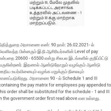
நிதித்துறை அரசாணை எண்: 90 நாள்: 26.02.2021- ல்
வெளிவந்த பின்னரும் இ.நி.ஆசிரியர்களின் Level of pay
என்பதை 20600 - 65500 என்று சிலபல இடங்களில் குறிப்பிட்டு
வருகின்றனர். இதனால் ஆண்டுதோறும் வழங்கும் ஆண்டு
ஊதிய உயர்வினையும் வழங்க மறுக்கும் நிலையும்
காணப்படுகிறது. அரசாணை 90 - ல் Schedule 1 and III
containing the pay matrix for employees pay appended to
this order shall be substituted for the schedule - 1 and III
in the government order first read above என உள்ளது.