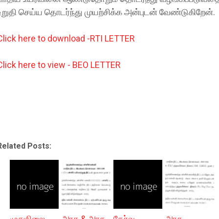
உறுதி செய்ய தொடர்ந்து முயற்சிக்க அன்புடன் வேண்டுகிறேன்.
Click here to download -RTI LETTER
Click here to view - BEO LETTER
Related Posts:
முதுநிலை
அரசு & அரசு
தேர்வு
அரசு