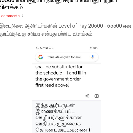
விளக்கம்
0 comments
இடைநிலை ஆசிரியர்களின் Level of Pay 20600 - 65500 என
குறிப்பிடுவது சரியா என்பது பற்றிய விளக்கம்.