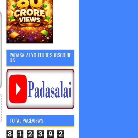
PADASALAI YOUTUBE SUBSCRIBE
US
TOTAL PAGEVIEWS
8
1
2
3
9
2