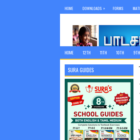
»
HOME
DOWNLOADS
FORMS
MAT
HOME
12TH
11TH
10TH
9TH
SURA GUIDES