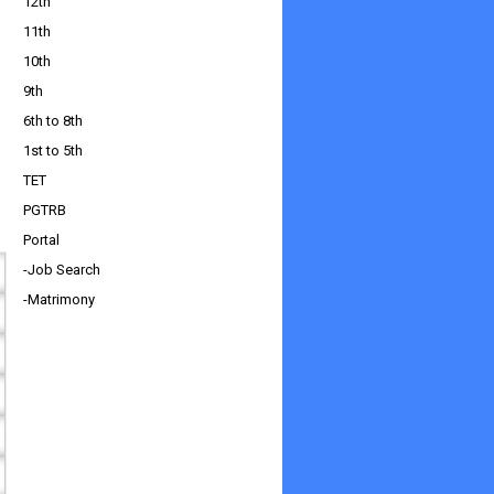
12th
11th
10th
9th
6th to 8th
1st to 5th
TET
PGTRB
Portal
-Job Search
-Matrimony