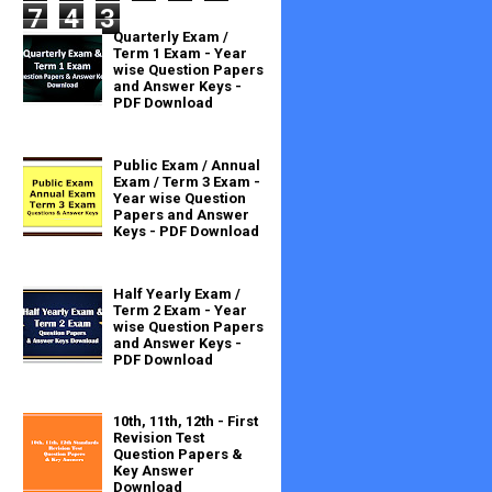
7
4
3
Quarterly Exam /
Term 1 Exam - Year
wise Question Papers
and Answer Keys -
PDF Download
Public Exam / Annual
Exam / Term 3 Exam -
Year wise Question
Papers and Answer
Keys - PDF Download
Half Yearly Exam /
Term 2 Exam - Year
wise Question Papers
and Answer Keys -
PDF Download
10th, 11th, 12th - First
Revision Test
Question Papers &
Key Answer
Download