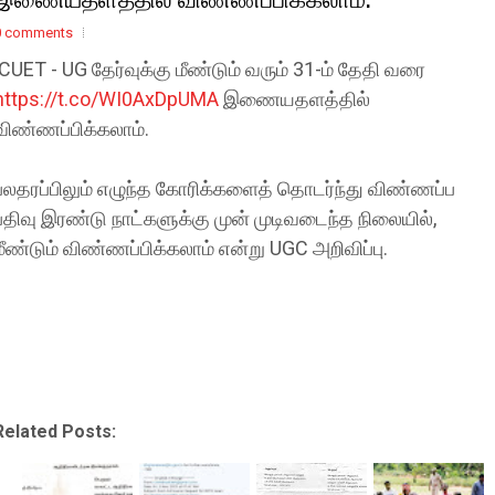
0 comments
CUET - UG தேர்வுக்கு மீண்டும் வரும் 31-ம் தேதி வரை
https://t.co/WI0AxDpUMA
இணையதளத்தில்
விண்ணப்பிக்கலாம்.
பலதரப்பிலும் எழுந்த கோரிக்களைத் தொடர்ந்து விண்ணப்ப
பதிவு இரண்டு நாட்களுக்கு முன் முடிவடைந்த நிலையில்,
மீண்டும் விண்ணப்பிக்கலாம் என்று UGC அறிவிப்பு.
Related Posts: