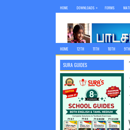
»
HOME
DOWNLOADS
FORMS
MAT
HOME
12TH
11TH
10TH
9TH
SURA GUIDES