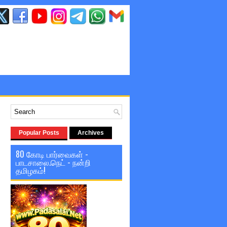
Popular Posts
Archives
80 கோடி பார்வைகள் -
பாடசாலை.நெட் - நன்றி
தமிழகம்!