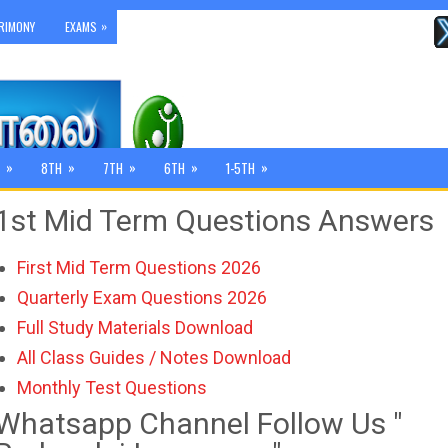
»
RIMONY
EXAMS
»
»
»
»
»
8TH
7TH
6TH
1-5TH
1st Mid Term Questions Answers
First Mid Term Questions 2026
Quarterly Exam Questions 2026
Full Study Materials Download
All Class Guides / Notes Download
Monthly Test Questions
Whatsapp Channel Follow Us "