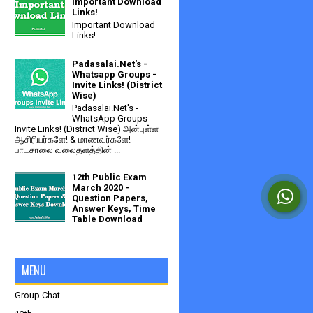
Important Download
Links!
Important Download
Links!
Padasalai.Net's -
Whatsapp Groups -
Invite Links! (District
Wise)
Padasalai.Net's -
WhatsApp Groups -
Invite Links! (District Wise) அன்புள்ள
ஆசிரியர்களே! & மாணவர்களே!
பாடசாலை வலைதளத்தின் ...
12th Public Exam
March 2020 -
Question Papers,
Answer Keys, Time
Table Download
MENU
Group Chat