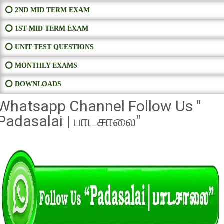
⭕ 2ND MID TERM EXAM
⭕ 1ST MID TERM EXAM
⭕ UNIT TEST QUESTIONS
⭕ MONTHLY EXAMS
⭕ DOWNLOADS
Whatsapp Channel Follow Us "
Padasalai | பாடசாலை"