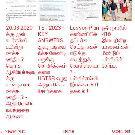
20.03.2020
TET 2023 -
Lesson Plan
ஒரே நாளில்
க்கு முன்
KEY
கணிணியில்
416
உயர்கல்வி
ANSWERS
தட்டச்சு
இடைநின்ற
பயின்று
குளறுபடியை
செய்து நகல்
மாணவர்கள்
ஊக்க
நீக்க வேண்டி
எடுத்து
மீண்டும்
ஊதியம்
வழக்கு
வைத்துக்
பள்ளியில்
பெறாத
தொடுத்தவர்
கொள்ளலாமா
சேர்ப்பு.
ஆசிரியர்களு
களை
? -
க்கு
UGTRB எழுத
பள்ளிக்கல்வி
உடனடியாக
அனுமதிக்க
இயக்கக RTI
ஊக்க
கோரிக்கை
தகவல்!!!
ஊதியம் -
ஆதிதிராவிட
நலத்துறை
ஆணை
← Newer Post
Home
Older Post →