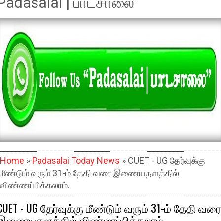
Padasalai | பாடசாலை"
Home
»
Padasalai Today News
» CUET - UG தேர்வுக்கு
மீண்டும் வரும் 31-ம் தேதி வரை இணையதளத்தில்
விண்ணப்பிக்கலாம்.
CUET - UG தேர்வுக்கு மீண்டும் வரும் 31-ம் தேதி வரை
இணையதளத்தில் விண்ணப்பிக்கலாம்.