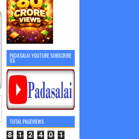
PADASALAI YOUTUBE SUBSCRIBE
US
TOTAL PAGEVIEWS
8
1
2
4
0
1