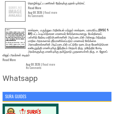
தொழில்நுட்ப பணிகள் தேர்வுக்கு ஹால் ​டிக்கெட்
Read More
Aug 08 2026 |
Read more
No Comments
கால்நடை மருத்துவ அறிவியல் மற்றும் கால்நடை பராமரிப்பு (BVSC &
AH) பட்டப்படிப்பிற்கான மாணவர் சேர்க்கையானது. மேல்நிலைப்
பள்ளித் தேர்வு மதிப்பெண்களின் அடிப்படையில் அல்லது அந்தந்த
மாநில அரசுகளால் தீர்மானிக்கப்படும் மாணவர் சேர்க்கை
அளவுகோல்களின் அடிப்படையில் மட்டுமே நடைபெற வேண்டுமென
வலியுறுத்தி மாண்புமிகு இந்தியப் பிரதமர் திரு. நரேந்திர மோடி
அவர்களுக்கு மாண்புமிகு தமிழ்நாடு முதலமைச்சர் திரு. ச. ஜோசப்
விஜய் அவர்கள் கடிதம்
Read More
Aug 08 2026 |
Read more
No Comments
Whatsapp
SURA GUIDES