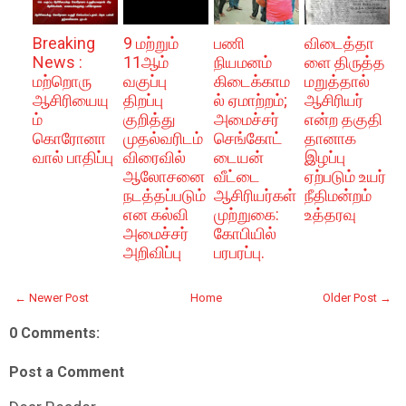
Breaking
9 மற்றும்
பணி
விடைத்தா
News :
11ஆம்
நியமனம்
ளை திருத்த
மற்றொரு
வகுப்பு
கிடைக்காம
மறுத்தால்
ஆசிரியையு
திறப்பு
ல் ஏமாற்றம்;
ஆசிரியர்
ம்
குறித்து
அமைச்சர்
என்ற தகுதி
கொரோனா
முதல்வரிடம்
செங்கோட்
தானாக
வால் பாதிப்பு
விரைவில்
டையன்
இழப்பு
ஆலோசனை
வீட்டை
ஏற்படும் உயர்
நடத்தப்படும்
ஆசிரியர்கள்
நீதிமன்றம்
என கல்வி
முற்றுகை:
உத்தரவு
அமைச்சர்
கோபியில்
அறிவிப்பு
பரபரப்பு.
← Newer Post
Home
Older Post →
0 Comments:
Post a Comment