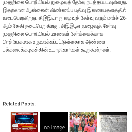
முதுநிலை பொறியியல் நுழைவுத் தோ்வு நடத்தப்படவுள்ளது.
இதற்கான ஆன்லைன் விண்ணப்ப பதிவு இணையதளத்தில்
நடைபெறுகிறது. சிஇஇடிஏ நுழைவுத் தோ்வு வரும் மாா்ச் 26-
ஆம் தேதி நடைபெறுகிறது. சிஇஇடிஏ நுழைவுத் தோ்வு
முதுநிலை பொறியியல் மாணவா் சோ்க்கைக்காக
பிரத்யேகமாக உருவாக்கப்பட்டுள்ளதாக அண்ணா
பல்கலைக்கழகத்தின் உயரதிகாரிகள் கூறுகின்றனா்.
Related Posts: