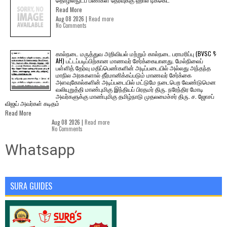
Read More
Aug 08 2026 |
Read more
No Comments
கால்நடை மருத்துவ அறிவியல் மற்றும் கால்நடை பராமரிப்பு (BVSC &
AH) பட்டப்படிப்பிற்கான மாணவர் சேர்க்கையானது. மேல்நிலைப்
பள்ளித் தேர்வு மதிப்பெண்களின் அடிப்படையில் அல்லது அந்தந்த
மாநில அரசுகளால் தீர்மானிக்கப்படும் மாணவர் சேர்க்கை
அளவுகோல்களின் அடிப்படையில் மட்டுமே நடைபெற வேண்டுமென
வலியுறுத்தி மாண்புமிகு இந்தியப் பிரதமர் திரு. நரேந்திர மோடி
அவர்களுக்கு மாண்புமிகு தமிழ்நாடு முதலமைச்சர் திரு. ச. ஜோசப்
விஜய் அவர்கள் கடிதம்
Read More
Aug 08 2026 |
Read more
No Comments
Whatsapp
SURA GUIDES