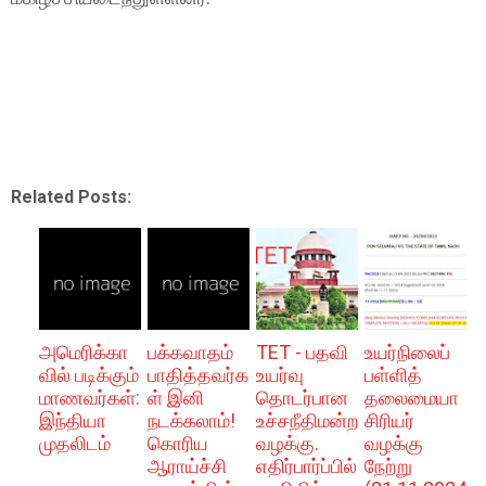
Related Posts:
அமெரிக்கா
பக்கவாதம்
TET - பதவி
உயர்நிலைப்
வில் படிக்கும்
பாதித்தவர்க
உயர்வு
பள்ளித்
மாணவர்கள்:
ள் இனி
தொடர்பான
தலைமையா
இந்தியா
நடக்கலாம்!
உச்சநீதிமன்ற
சிரியர்
முதலிடம்
கொரிய
வழக்கு.
வழக்கு
ஆராய்ச்சி
எதிர்பார்ப்பில்
நேற்று