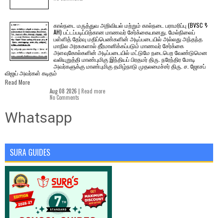
கால்நடை மருத்துவ அறிவியல் மற்றும் கால்நடை பராமரிப்பு (BVSC &
AH) பட்டப்படிப்பிற்கான மாணவர் சேர்க்கையானது. மேல்நிலைப்
பள்ளித் தேர்வு மதிப்பெண்களின் அடிப்படையில் அல்லது அந்தந்த
மாநில அரசுகளால் தீர்மானிக்கப்படும் மாணவர் சேர்க்கை
அளவுகோல்களின் அடிப்படையில் மட்டுமே நடைபெற வேண்டுமென
வலியுறுத்தி மாண்புமிகு இந்தியப் பிரதமர் திரு. நரேந்திர மோடி
அவர்களுக்கு மாண்புமிகு தமிழ்நாடு முதலமைச்சர் திரு. ச. ஜோசப்
விஜய் அவர்கள் கடிதம்
Read More
Aug 08 2026 |
Read more
No Comments
Whatsapp
SURA GUIDES