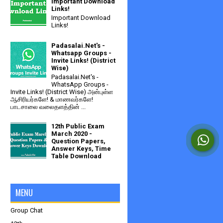
Important Download
Links!
Important Download
Links!
Padasalai.Net's -
Whatsapp Groups -
Invite Links! (District
Wise)
Padasalai.Net's -
WhatsApp Groups -
Invite Links! (District Wise) அன்புள்ள
ஆசிரியர்களே! & மாணவர்களே!
பாடசாலை வலைதளத்தின் ...
12th Public Exam
March 2020 -
Question Papers,
Answer Keys, Time
Table Download
MENU
Group Chat