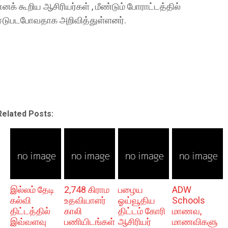
எனக் கூறிய ஆசிரியர்கள் , மீண்டும் போராட்டத்தில்
ஈடுபடபோவதாக அறிவித்துள்ளனர்.
Related Posts:
இல்லம் தேடி
2,748 கிராம
பழைய
ADW
கல்வி
உதவியாளர்
ஓய்வூதிய
Schools
திட்டத்தில்
காலி
திட்டம் கோரி
மாணவ,
இவ்வளவு
பணியிடங்கள்
ஆசிரியர்
மாணவிகளு