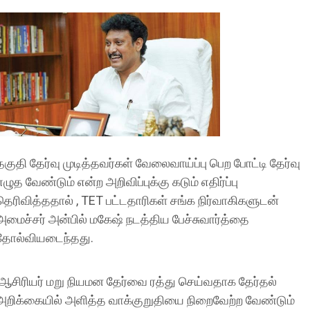
தகுதி தேர்வு முடித்தவர்கள் வேலைவாய்ப்பு பெற போட்டி தேர்வு
எழுத வேண்டும் என்ற அறிவிப்புக்கு கடும் எதிர்ப்பு
தெரிவித்ததால் , TET பட்டதாரிகள் சங்க நிர்வாகிகளுடன்
அமைச்சர் அன்பில் மகேஷ் நடத்திய பேச்சுவார்த்தை
தோல்வியடைந்தது.
ஆசிரியர் மறு நியமன தேர்வை ரத்து செய்வதாக தேர்தல்
அறிக்கையில் அளித்த வாக்குறுதியை நிறைவேற்ற வேண்டும்