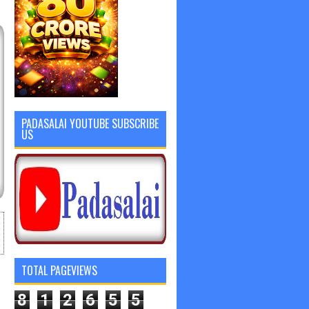
PADASALAI YOUTUBE SUBSCRIBE
US
TOTAL PAGEVIEWS
8
1
2
6
5
5