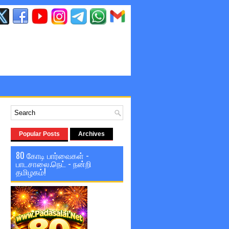
Popular Posts
Archives
80 கோடி பார்வைகள் -
பாடசாலை.நெட் - நன்றி
தமிழகம்!