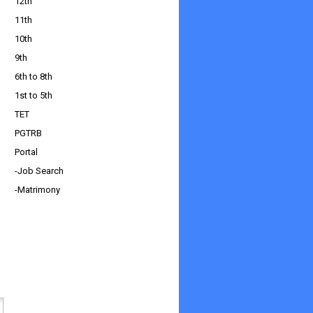
12th
11th
10th
9th
6th to 8th
1st to 5th
TET
PGTRB
Portal
-Job Search
-Matrimony