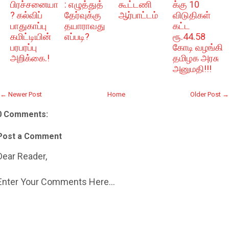
பிரச்சனையா
: எழுத்துத்
கூட்டணி
க்கு 10
? கல்விப்
தேர்வுக்கு
ஆர்பாட்டம்
விடுதிகள்
பாதுகாப்பு
தயாராவது
கட்ட
கமிட்டியின்
எப்படி?
ரூ.44.58
பரபரப்பு
கோடி வழங்கி
அறிக்கை.!
தமிழக அரசு
அனுமதி!!!
← Newer Post
Home
Older Post →
0 Comments:
Post a Comment
Dear Reader,
Enter Your Comments Here...