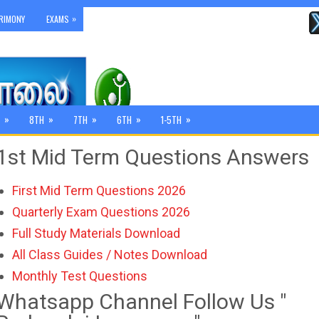
»
RIMONY
EXAMS
»
»
»
»
»
8TH
7TH
6TH
1-5TH
1st Mid Term Questions Answers
First Mid Term Questions 2026
Quarterly Exam Questions 2026
Full Study Materials Download
All Class Guides / Notes Download
Monthly Test Questions
Whatsapp Channel Follow Us "