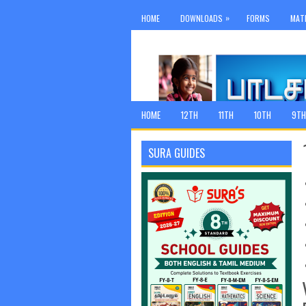
»
HOME
DOWNLOADS
FORMS
MAT
HOME
12TH
11TH
10TH
9TH
SURA GUIDES