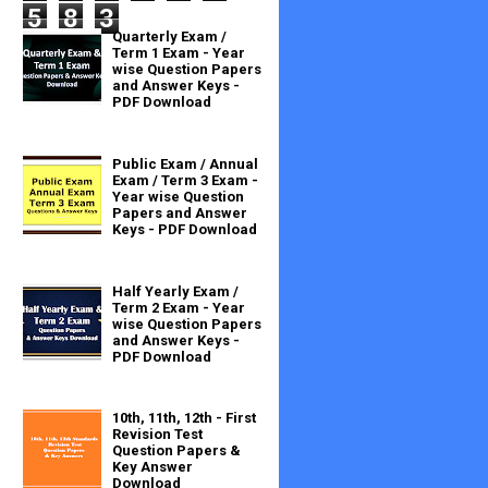
5
8
3
Quarterly Exam /
Term 1 Exam - Year
wise Question Papers
and Answer Keys -
PDF Download
Public Exam / Annual
Exam / Term 3 Exam -
Year wise Question
Papers and Answer
Keys - PDF Download
Half Yearly Exam /
Term 2 Exam - Year
wise Question Papers
and Answer Keys -
PDF Download
10th, 11th, 12th - First
Revision Test
Question Papers &
Key Answer
Download