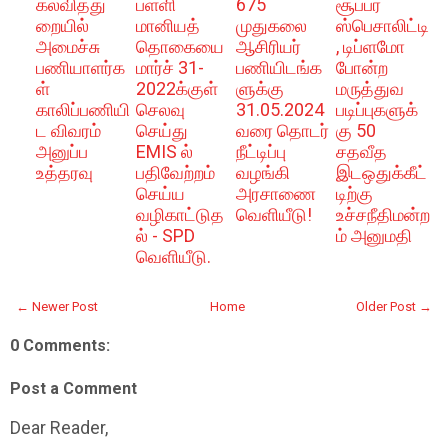
கல்வித்து
பள்ளி
675
சூப்பர்
றையில்
மானியத்‌
முதுகலை
ஸ்பெசாலிட்டி
அமைச்சு
தொகையை
ஆசிரியர்
, டிப்ளமோ
பணியாளர்க
மார்ச் 31-
பணியிடங்க
போன்ற
ள்
2022க்குள்
ளுக்கு
மருத்துவ
காலிப்பணியி
செலவு
31.05.2024
படிப்புகளுக்
ட விவரம்
செய்து
வரை தொடர்
கு 50
அனுப்ப
EMIS ல்
நீட்டிப்பு
சதவீத
உத்தரவு
பதிவேற்றம்
வழங்கி
இடஒதுக்கீட்
செய்ய
அரசாணை
டிற்கு
வழிகாட்டுத
வெளியீடு!
உச்சநீதிமன்ற
ல்‌ - SPD
ம் அனுமதி
வெளியீடு.
← Newer Post
Home
Older Post →
0 Comments:
Post a Comment
Dear Reader,