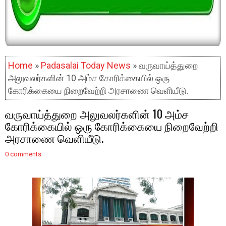
Home
»
Padasalai Today News
» வருவாய்த்துறை
அலுவலர்களின் 10 அம்ச கோரிக்கையில் ஒரு
கோரிக்கையை நிறைவேற்றி அரசாணை வெளியீடு.
வருவாய்த்துறை அலுவலர்களின் 10 அம்ச
கோரிக்கையில் ஒரு கோரிக்கையை நிறைவேற்றி
அரசாணை வெளியீடு.
0 comments