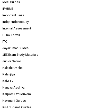
Ideal Guides
IFHRMS
Important Links
Independence Day
Internal Assessment
IT Tax Forms
ITK
Jayakumar Guides
JEE Exam Study Materials
Junior Senior
Kalaithiruvizha
Kalanjiyam
Kalvi TV
Kanavu Aasiriyar
Karpom Ezhuduvom
Kavimani Guides
KSJ Sudaroli Guides