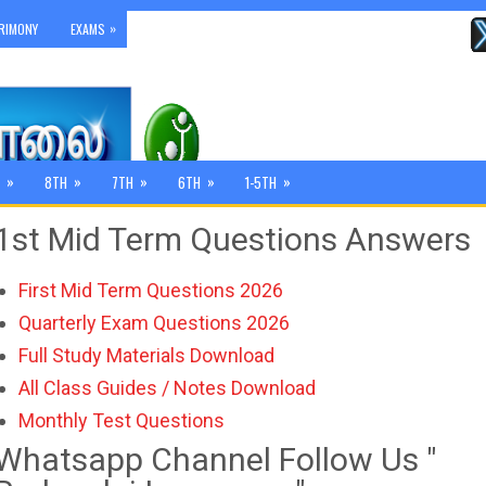
»
RIMONY
EXAMS
»
»
»
»
»
8TH
7TH
6TH
1-5TH
1st Mid Term Questions Answers
First Mid Term Questions 2026
Quarterly Exam Questions 2026
Full Study Materials Download
All Class Guides / Notes Download
Monthly Test Questions
Whatsapp Channel Follow Us "