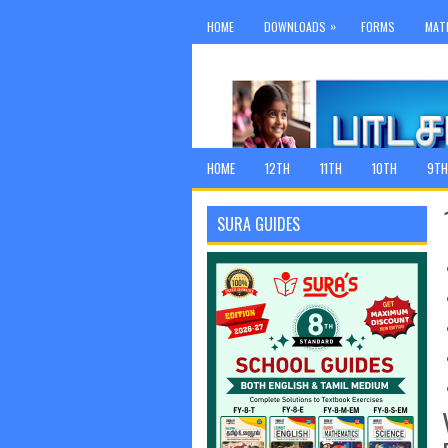
»
HOME
DOWNLOADS
FORMS
MAT
HOME
12TH
11TH
10TH
9TH
SURA GUIDES