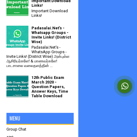
Important Download
Links!
Important Download
Links!
Padasalai.Net's -
Whatsapp Groups -
Invite Links! (District
Wise)
Padasalai.Net's -
WhatsApp Groups -
Invite Links! (District Wise) அன்புள்ள
ஆசிரியர்களே! & மாணவர்களே!
பாடசாலை வலைதளத்தின் ...
12th Public Exam
March 2020 -
Question Papers,
Answer Keys, Time
Table Download
MENU
Group Chat