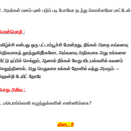
2. அவர்கள் மனம் புண் படும் படி பேசவோ நடந்து கொள்ளவோ மாட்டேன்
பொன்மொழி :
மகிழ்ச்சி என்பது ஒரு பட்டாம்பூச்சி போன்றது, நீங்கள் அதை எவ்வளவு
அதிகமாகத் துரத்துகிறீர்களோ, அவ்வளவு அதிகமாக அது உங்களை
விட்டு தப்பிச் செல்லும், ஆனால் நீங்கள் வேறு விடயங்களில் கவனம்
செலுத்தினால், அது மெதுவாக உங்கள் தோளில் வந்து அமரும். --
ஹென்றி டேவிட் தோரே
பொது அறிவு :
1. மயொங்கொலி எழுத்துக்களின் எண்ணிக்கை?
விடை: 8