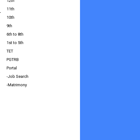
12th
11th
.
10th
9th
6th to 8th
1st to 5th
TET
PGTRB
Portal
-Job Search
-Matrimony