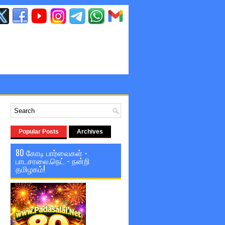
Popular Posts
Archives
80 கோடி பார்வைகள் -
பாடசாலை.நெட் - நன்றி
தமிழகம்!