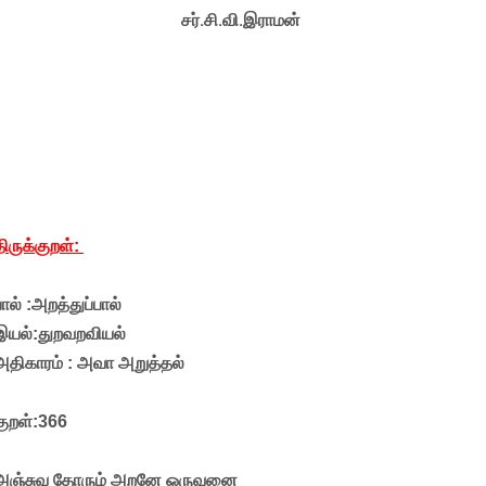
சர்.சி.வி.இராமன்
திருக்குறள்:
பால் :அறத்துப்பால்
இயல்:துறவறவியல்
அதிகாரம் : அவா அறுத்தல்
குறள்:366
அஞ்சுவ தோரும் அறனே ஒருவனை