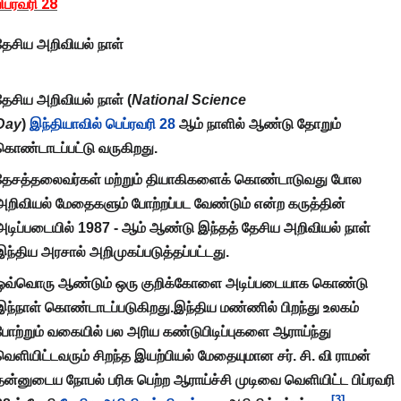
பிப்ரவரி 28
தேசிய அறிவியல் நாள்
தேசிய அறிவியல் நாள் (
National Science
Day
)
இந்தியாவில்
பெப்ரவரி 28
ஆம் நாளில் ஆண்டு தோறும்
கொண்டாடப்பட்டு வருகிறது.
தேசத்தலைவர்கள் மற்றும் தியாகிகளைக் கொண்டாடுவது போல
அறிவியல் மேதைகளும் போற்றப்பட வேண்டும் என்ற கருத்தின்
அடிப்படையில் 1987 - ஆம் ஆண்டு இந்தத் தேசிய அறிவியல் நாள்
இந்திய அரசால் அறிமுகப்படுத்தப்பட்டது.
ஒவ்வொரு ஆண்டும் ஒரு குறிக்கோளை அடிப்படையாக கொண்டு
இந்நாள் கொண்டாடப்படுகிறது.இந்திய மண்ணில் பிறந்து உலகம்
போற்றும் வகையில் பல அரிய கண்டுபிடிப்புகளை ஆராய்ந்து
வெளியிட்டவரும் சிறந்த இயற்பியல் மேதையுமான சர். சி. வி ராமன்
தன்னுடைய நோபல் பரிசு பெற்ற ஆராய்ச்சி முடிவை வெளியிட்ட பிப்ரவரி
[3]