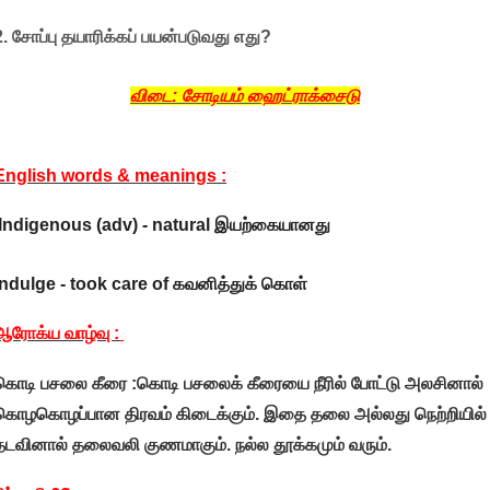
2. சோப்பு தயாரிக்கப் பயன்படுவது எது?
விடை: சோடியம் ஹைட்ராக்சைடு
English words & meanings :
Indigenous (adv) - natural இயற்கையானது
Indulge - took care of கவனித்துக் கொள்
ஆரோக்ய வாழ்வு :
கொடி பசலை கீரை :கொடி பசலைக் கீரையை நீரில் போட்டு அலசினால்
கொழகொழப்பான திரவம் கிடைக்கும். இதை தலை அல்லது நெற்றியில்
தடவினால் தலைவலி குணமாகும். நல்ல தூக்கமும் வரும்.