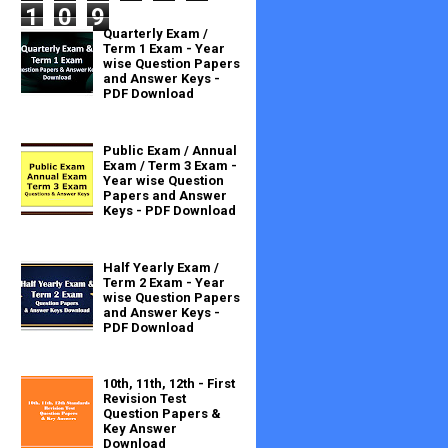
1
0
9
Quarterly Exam /
Term 1 Exam - Year
wise Question Papers
and Answer Keys -
PDF Download
Public Exam / Annual
Exam / Term 3 Exam -
Year wise Question
Papers and Answer
Keys - PDF Download
Half Yearly Exam /
Term 2 Exam - Year
wise Question Papers
and Answer Keys -
PDF Download
10th, 11th, 12th - First
Revision Test
Question Papers &
Key Answer
Download