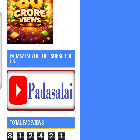
PADASALAI YOUTUBE SUBSCRIBE
US
4
TOTAL PAGEVIEWS
8
1
2
4
2
1