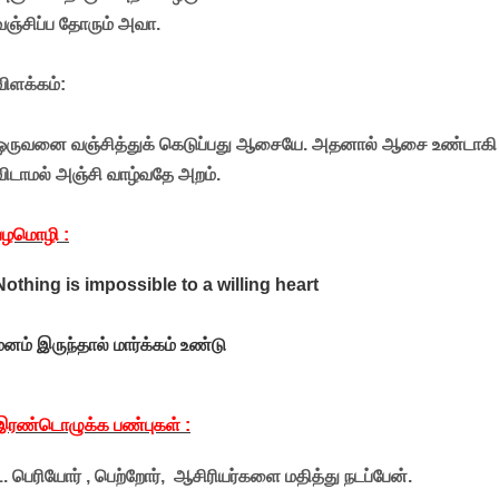
வஞ்சிப்ப தோரும் அவா.
விளக்கம்:
ஒருவனை வஞ்சித்துக் கெடுப்பது ஆசையே. அதனால் ஆசை உண்டாகி
விடாமல் அஞ்சி வாழ்வதே அறம்.
பழமொழி :
Nothing is impossible to a willing heart
மனம் இருந்தால் மார்க்கம் உண்டு
இரண்டொழுக்க பண்புகள் :
1. பெரியோர் , பெற்றோர், ஆசிரியர்களை மதித்து நடப்பேன்.