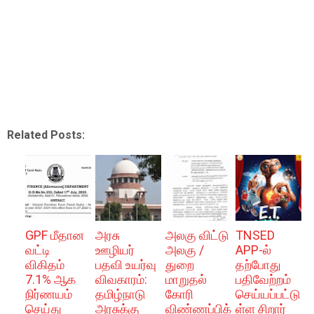
Related Posts:
GPF மீதான
அரசு
அலகு விட்டு
TNSED
வட்டி
ஊழியர்
அலகு /
APP-ல்
விகிதம்
பதவி உயர்வு
துறை
தற்போது
7.1% ஆக
விவகாரம்:
மாறுதல்
பதிவேற்றம்
நிர்ணயம்
தமிழ்நாடு
கோரி
செய்யப்பட்டு
செய்து
அரசுக்கு
விண்ணப்பிக்
ள்ள சிறார்