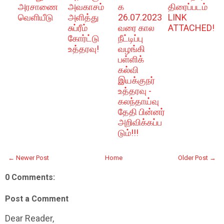
அரசாணை
அவகாசம்
க
திரைப்படம்
வெளியீடு
அளித்து
26.07.2023
LINK
சுப்ரீம்
வரை கால
ATTACHED!
கோர்ட்டு
நீட்டிப்பு
உத்தரவு!
வழங்கி
பள்ளிக்
கல்வி
இயக்குநர்
உத்தரவு -
கலந்தாய்வு
தேதி பின்னர்
அறிவிக்கப்ப
டும்!!!
← Newer Post
Home
Older Post →
0 Comments:
Post a Comment
Dear Reader,