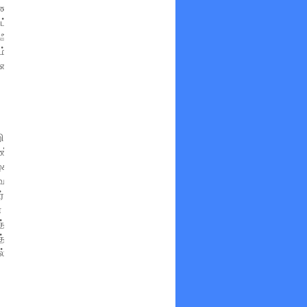
்டு வரை பல்வேறு கட்டங்களில்
பட்டவர்கள். இதற்கு இடைநிலை
், அப்போது பணி நியமனம் பெற்ற
் பணியில் சேர்ந்துஇருப்பதாக,
வனத்திற்கு வந்ததும், விரிவான
மோசடி நடந்திருப்பது உறுதி
பிடிக்கப்பட்டு உள்ளது.இந்த
கத்தில் இல்லை என்றும், சிலர்
ருவதும், பெயர் மாற்றம் செய்து
ர் இந்த மோசடியில் ஈடுபட்டனர்
டக்கிறது.இதுகுறித்து, கல்வி
்து 'விஜிலென்ஸ்' அலுவலரின்
தை எட்டியுள்ளதாக தெரிகிறது.
செய்யப்படும். அதன் முடிவில்