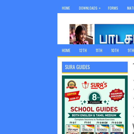
»
HOME
DOWNLOADS
FORMS
MAT
HOME
12TH
11TH
10TH
9TH
SURA GUIDES