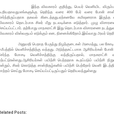
இந்த விவகாரம் குறித்து, பெயர் வெளியிட விரும்பாத 
கூறியதாவது:எங்களுக்கு தெரிந்த வரை 400 பேர் வரை போலி சான்
சேர்ந்திருப்பதாக தகவல் கிடைத்தது.ஏற்கனவே கமிஷனராக இருந்த 
விவகாரம் தொடர்பாக சிலர் மீது நடவடிக்கை எடுத்தார். முழு விசாரண
செய்யப்பட்டார். தற்போது மாநகராட்சி இது தொடர்பாக விசாரணை நடத்துவத
விவகாரம் விஸ்வரூபம் எடுக்கும் என, நினைக்கிறோம்.இவ்வாறு அவர் தெரிவ
அனுமதி பெறாத பேருந்து நிழற்குடைகள் அமைத்து, பல கோடி ரூப
சமீபத்தில் வெளிச்சத்திற்கு வந்தது. அடுத்தகட்டமாக ஆசிரியர்கள் போல
சேர்ந்த மோசடி வெளிச்சத்திற்கு வந்திருப்பதால், மாநகராட்சி வட
ஏற்பட்டுஉள்ளது.ஆசிரியர்கள் பயிற்சி பெற்றதாக கூறப்படும் பயிற்சி ந
என்றும், சிலர் கொடுத்த சான்றிதழ்களில் பயிற்சி பெற்றோர் வெளி இடத்தில
மாற்றம் செய்து மோசடி செய்யப்பட்டிருப்பதும் தெரியவந்துள்ளது
Related Posts: