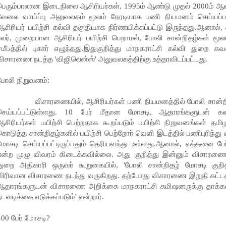
பெரும்பாலான இடைநிலை ஆசிரியர்கள், 1995ம் ஆண்டு முதல் 2000ம் ஆண
வேலை வாய்ப்பு அலுவலகம் மூலம் நேரடியாக பணி நியமனம் செய்யப்
ஆசிரியர் பயிற்சி கல்வி தகுதியாக நிர்ணயிக்கப்பட்டு இருந்தது.ஆனால
பலர், முறையான ஆசிரியர் பயிற்சி பெறாமல், போலி சான்றிதழ்கள் மூலம
சமீபத்தில் புகார் எழுந்தது.இதுகுறித்து மாநகராட்சி கல்வி துறை க
விசாரணை நடத்த 'விஜிலென்ஸ்' அலுவலகத்திற்கு உத்தரவிடப்பட்டது.
போலி நிறுவனம்:
விசாரணையில், ஆசிரியர்கள் பணி நியமனத்தில் போலி சான்றிதழ் 
செய்யப்பட்டுள்ளது. 10 பேர் மீதான மோசடி, ஆதாரங்களுடன் கண்டு
ஆசிரியர்கள் பயிற்சி பெற்றதாக கூறப்படும் பயிற்சி நிறுவனங்கள் தமிழ
கொடுத்த சான்றிதழ்களில் பயிற்சி பெற்றோர் வெளி இடத்தில் பணிபுரிந்து வ
மோசடி செய்யப்பட்டிருப்பதும் தெரியவந்து உள்ளது.ஆனால், எத்தனை பே
என்ற முழு விவரம் கிடைக்கவில்லை. அது குறித்து இன்னும் விசாரணை ந
துறை அதிகாரி ஒருவர் கூறுகையில், 'போலி சான்றிதழ் மோசடி குறித
விரிவான விசாரணை நடந்து வருகிறது. தற்போது விசாரணை இறுதி கட்டத்
ஆதாரங்களுடன் விசாரணை அறிக்கை மாநகராட்சி கமிஷனருக்கு தாக்கல் 
நடவடிக்கை எடுக்கப்படும்' என்றார்.
400 பேர் மோசடி?