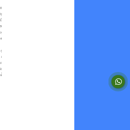
தலைமை ஆசிரியர் ஒருவர்
றிதழ்கள் கொடுத்து பணியில்
விஜயகுமார், போலி சான்றிதழ்
ை நடப்பதற்குள் அவர் மாற்றம்
ால், மீண்டும் போலி சான்றிதழ்
ித்தார்.
ாய் மோசடி நடந்த விவகாரம்
ி சான்றிதழ் கொடுத்து, பணியில்
்டாரத்தில் பெரும் பரபரப்பு
ிறுவனங்கள் தமிழகத்தில் இல்லை
் பணிபுரிந்து வருவதும், பெயர்