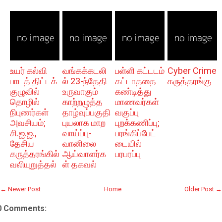
உயர் கல்வி
வங்கக்கடலி
பள்ளி கட்டடம்
Cyber Crime
பாடத் திட்டக்
ல் 23-ந்தேதி
கட்டாததை
கருத்தரங்கு
குழுவில்
உருவாகும்
கண்டித்து
தொழில்
காற்றழுத்த
மாணவர்கள்
நிபுணர்கள்
தாழ்வுப்பகுதி
வகுப்பு
அவசியம்;
புயலாக மாற
புறக்கணிப்பு;
சி.ஐ.ஐ.,
வாய்ப்பு-
பரங்கிப்பேட்
தேசிய
வானிலை
டையில்
கருத்தரங்கில்
ஆய்வாளர்க
பரபரப்பு
வலியுறுத்தல்
ள் தகவல்
← Newer Post
Home
Older Post →
0 Comments: