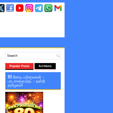
Popular Posts
Archives
80 கோடி பார்வைகள் -
பாடசாலை.நெட் - நன்றி
தமிழகம்!