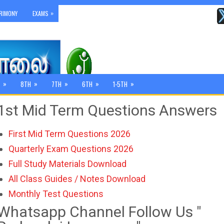
»
RIMONY
EXAMS
»
»
»
»
»
8TH
7TH
6TH
1-5TH
1st Mid Term Questions Answers
First Mid Term Questions 2026
Quarterly Exam Questions 2026
Full Study Materials Download
All Class Guides / Notes Download
Monthly Test Questions
Whatsapp Channel Follow Us "