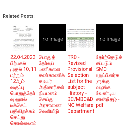
Related Posts:
22.04.2022
பொதுத்
TRB -
தேர்ந்தெடுக்
பிற்பகல்
தேர்வுப்
Revised
கப்படும்
முதல் 10, 11
பணிகளை
Provisional
SMC
மற்றும்
கண்காணிக்
Selection
உறுப்பினர்க
12ஆம்
க உயர்
List for the
ளுக்கு
வகுப்பு
அதிகாரிகள்
subject
வழங்க
பொதுத்தேர்
நியமனம்
History -
வேண்டிய
வு ஹால்
செய்து
BC/MBC&D
சான்றிதழ் -
டிக்கெட்
அரசாணை
NC Welfare
pdf
பதிவிறக்கம்
வெளியீடு
Department
செய்து
கொள்ளலாம்