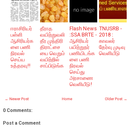
ஈராசிரியர்
தீராத
Flash News
TNUSRB -
பள்ளி
வயிற்றுவலி
:SSA BRTE -
2018 :
ஆசிரியர்க
தீர முந்திரி
ஆசிரியர்
காவலர்
ளை பணி
திராட்சை
பயிற்றுநர்
தேர்வு முடிவு
நிரவல்
யை வெறும்
பணியிடங்க
வெளியீடு
செய்ய
வயிற்றில்
ளை பணி
உத்தரவு!!
சாப்பிடுங்க
நிரவல்
செய்து
அரசாணை
வெளியீடு!
← Newer Post
Home
Older Post →
0 Comments:
Post a Comment