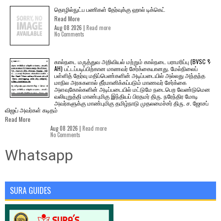
தொழில்நுட்ப பணிகள் தேர்வுக்கு ஹால் ​டிக்கெட்
Read More
Aug 08 2026 |
Read more
No Comments
கால்நடை மருத்துவ அறிவியல் மற்றும் கால்நடை பராமரிப்பு (BVSC &
AH) பட்டப்படிப்பிற்கான மாணவர் சேர்க்கையானது. மேல்நிலைப்
பள்ளித் தேர்வு மதிப்பெண்களின் அடிப்படையில் அல்லது அந்தந்த
மாநில அரசுகளால் தீர்மானிக்கப்படும் மாணவர் சேர்க்கை
அளவுகோல்களின் அடிப்படையில் மட்டுமே நடைபெற வேண்டுமென
வலியுறுத்தி மாண்புமிகு இந்தியப் பிரதமர் திரு. நரேந்திர மோடி
அவர்களுக்கு மாண்புமிகு தமிழ்நாடு முதலமைச்சர் திரு. ச. ஜோசப்
விஜய் அவர்கள் கடிதம்
Read More
Aug 08 2026 |
Read more
No Comments
Whatsapp
SURA GUIDES