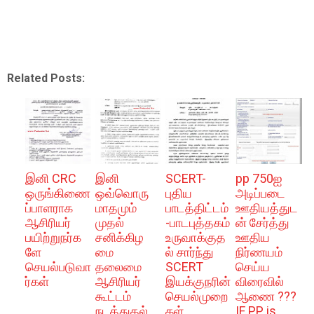
Related Posts:
இனி CRC
இனி
SCERT-
pp 750ஐ
ஒருங்கிணை
ஒவ்வொரு
புதிய
அடிப்படை
ப்பாளராக
மாதமும்
பாடத்திட்டம்
ஊதியத்துட
ஆசிரியர்
முதல்
-பாடபுத்தகம்
ன் சேர்த்து
பயிற்றுநர்க
சனிக்கிழ
உருவாக்குத
ஊதிய
ளே
மை
ல் சார்ந்து
நிர்ணயம்
செயல்படுவா
தலைமை
SCERT
செய்ய
ர்கள்
ஆசிரியர்
இயக்குநரின்
விரைவில்
கூட்டம்
செயல்முறை
ஆணை ???
நடத்துதல்
கள்
IF PP is