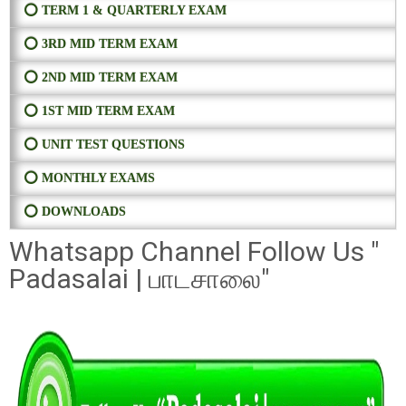
⭕ TERM 1 & QUARTERLY EXAM
⭕ 3RD MID TERM EXAM
⭕ 2ND MID TERM EXAM
⭕ 1ST MID TERM EXAM
⭕ UNIT TEST QUESTIONS
⭕ MONTHLY EXAMS
⭕ DOWNLOADS
Whatsapp Channel Follow Us "
Padasalai | பாடசாலை"