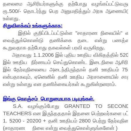
தலைமை ஆசிரியர்களுக்கு தற்போது வழங்கப்பட்டுவரும் 
ரூ.500/- தொடர்ந்து பெற அனுமதித்தும் அரசு ஆணையிடுக
உள்ளது.
சிறுவிளக்கம் உங்களுக்காக:
இதில் குறிப்பிடப்பட்டுள்ள "சாதாரண நிலையில்" எ
வைத்துக்கொண்டு தணிக்கை தடை என்று பணத்தை த
கூறுவதாக தற்போது தகவல்கள் பரவி வருகிறது.
அதாவது 1.1.2006 இல் புதிய ஊதிய விகிதத்தில் 520
இல் ஊதிய நிர்ணயம் செய்துகொண்ட இடைநிலை ஆசிரியர்
இல் தேர்வுநிலையை அடைந்திருந்தால் தனி ஊதியம் 75
என்பதாகவும், ஏனெனில் தனி ஊதிய அரசாணையில் சாத
என்று உள்ளது என தணிக்கையர்கள் கூறுகின்றனராம்.
இங்கு கொஞ்சம் பொறுமையாக படியுங்கள்.
S.A. வழங்கும்போது GRANTED TO SECON
TEACHERS என இருந்தததால் இதனை பெற்றவர்களை பட்டி
1. 5200 - 20200 + தனி ஊதியம் 2800 பெற்று தேர்வுநிலை
(சாதாரண நிலை என்று வைத்துகொள்ளுங்களேன் )