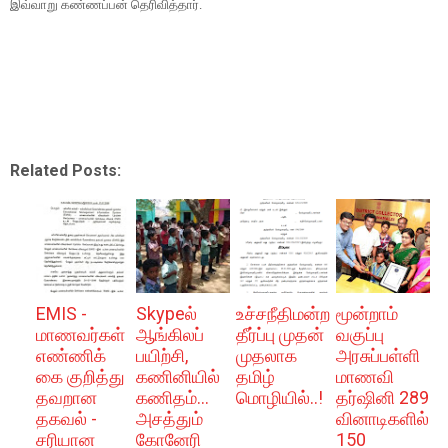
இவ்வாறு கண்ணப்பன் தெரிவித்தார்.
Related Posts:
EMIS -
Skypeல்
உச்சநீதிமன்ற
மூன்றாம்
மாணவர்கள்
ஆங்கிலப்
தீர்ப்பு முதன்
வகுப்பு
எண்ணிக்
பயிற்சி,
முதலாக
அரசுப்பள்ளி
கை குறித்து
கணினியில்
தமிழ்
மாணவி
தவறான
கணிதம்...
மொழியில்..!
தர்ஷினி 289
தகவல் -
அசத்தும்
வினாடிகளில்
சரியான
கோனேரி
150