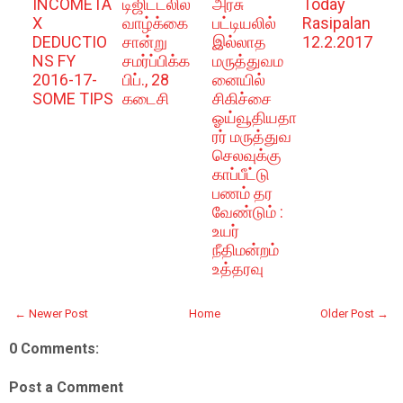
INCOMETA
டிஜிட்டலில்
அரசு
Today
X
வாழ்க்கை
பட்டியலில்
Rasipalan
DEDUCTIO
சான்று
இல்லாத
12.2.2017
NS FY
சமர்ப்பிக்க
மருத்துவம
2016-17-
பிப்., 28
னையில்
SOME TIPS
கடைசி
சிகிச்சை
ஓய்வூதியதா
ரர் மருத்துவ
செலவுக்கு
காப்பீட்டு
பணம் தர
வேண்டும் :
உயர்
நீதிமன்றம்
உத்தரவு
← Newer Post
Home
Older Post →
0 Comments:
Post a Comment