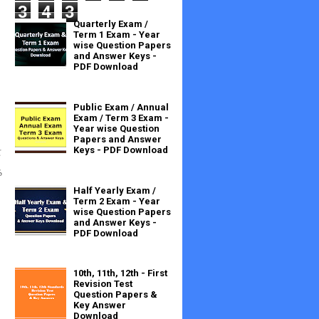
3
4
3
Quarterly Exam /
Term 1 Exam - Year
wise Question Papers
and Answer Keys -
PDF Download
Public Exam / Annual
Exam / Term 3 Exam -
Year wise Question
Papers and Answer
Keys - PDF Download
ை
ே
Half Yearly Exam /
Term 2 Exam - Year
wise Question Papers
and Answer Keys -
PDF Download
10th, 11th, 12th - First
Revision Test
Question Papers &
Key Answer
Download