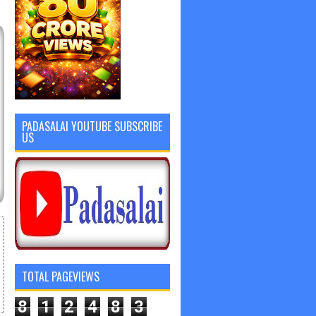
PADASALAI YOUTUBE SUBSCRIBE
US
TOTAL PAGEVIEWS
8
1
2
4
8
3