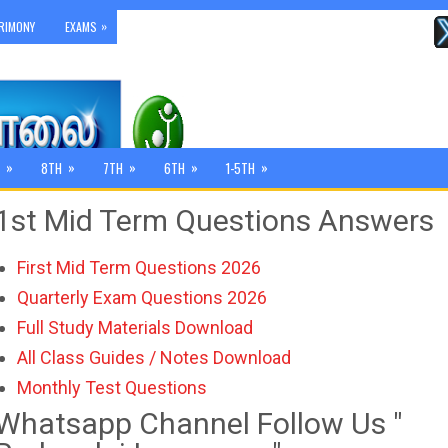
»
RIMONY
EXAMS
»
»
»
»
»
8TH
7TH
6TH
1-5TH
1st Mid Term Questions Answers
First Mid Term Questions 2026
Quarterly Exam Questions 2026
Full Study Materials Download
All Class Guides / Notes Download
Monthly Test Questions
Whatsapp Channel Follow Us "