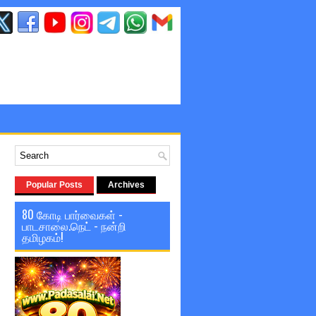
Popular Posts
Archives
80 கோடி பார்வைகள் -
பாடசாலை.நெட் - நன்றி
தமிழகம்!