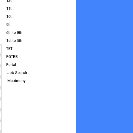
12th
11th
10th
9th
6th to 8th
1st to 5th
TET
PGTRB
Portal
-Job Search
-Matrimony