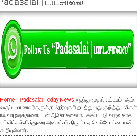
Padasalai | பாடசாலை"
Home
»
Padasalai Today News
» ஐந்து முதல் எட்டாம் -ஆம்
வகுப்பு மாணவர்களுக்கு தேர்வுகள் நடத்துவது குறித்து மக்கள்
நல்வாழ்வுத்துறையுடன் ஆலோசனை நடத்தப்பட்டு வருவதாக
பள்ளிக்கல்வித்துறை அமைச்சர் திரு கே ஏ செங்கோட்டையன்
கூறியுள்ளார்.