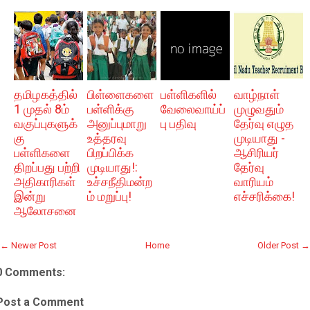
தமிழகத்தில்
பிள்ளைகளை
பள்ளிகளில்
வாழ்நாள்
1 முதல் 8ம்
பள்ளிக்கு
வேலைவாய்ப்
முழுவதும்
வகுப்புகளுக்
அனுப்புமாறு
பு பதிவு
தேர்வு எழுத
கு
உத்தரவு
முடியாது -
பள்ளிகளை
பிறப்பிக்க
ஆசிரியர்
திறப்பது பற்றி
முடியாது!:
தேர்வு
அதிகாரிகள்
உச்சநீதிமன்ற
வாரியம்
இன்று
ம் மறுப்பு!
எச்சரிக்கை!
ஆலோசனை
← Newer Post
Home
Older Post →
0 Comments:
Post a Comment