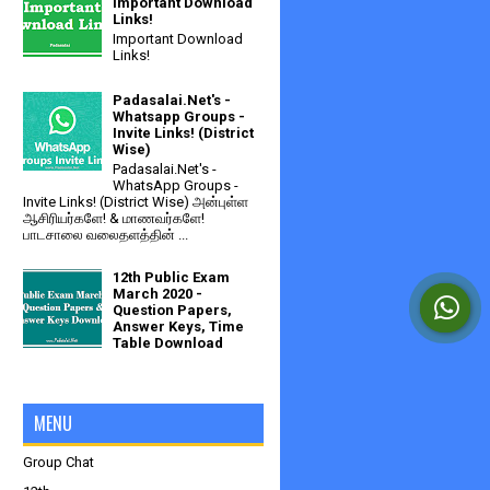
Important Download
Links!
Important Download
Links!
Padasalai.Net's -
Whatsapp Groups -
Invite Links! (District
Wise)
Padasalai.Net's -
WhatsApp Groups -
Invite Links! (District Wise) அன்புள்ள
ஆசிரியர்களே! & மாணவர்களே!
பாடசாலை வலைதளத்தின் ...
12th Public Exam
March 2020 -
Question Papers,
Answer Keys, Time
Table Download
MENU
Group Chat