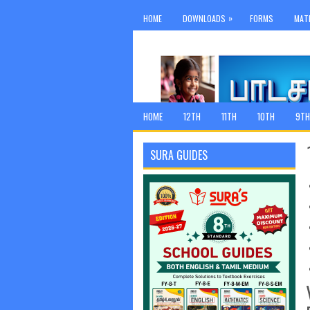
»
HOME
DOWNLOADS
FORMS
MAT
HOME
12TH
11TH
10TH
9TH
SURA GUIDES