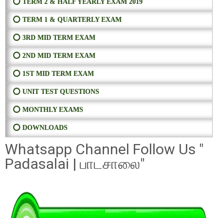
⭕ TERM 2 & HALF YEARLY EXAM 2019
⭕ TERM 1 & QUARTERLY EXAM
⭕ 3RD MID TERM EXAM
⭕ 2ND MID TERM EXAM
⭕ 1ST MID TERM EXAM
⭕ UNIT TEST QUESTIONS
⭕ MONTHLY EXAMS
⭕ DOWNLOADS
Whatsapp Channel Follow Us "
Padasalai | பாடசாலை"