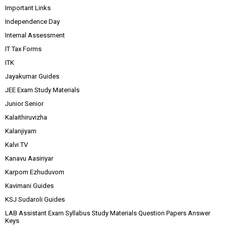
Important Links
Independence Day
Internal Assessment
IT Tax Forms
ITK
Jayakumar Guides
JEE Exam Study Materials
Junior Senior
Kalaithiruvizha
Kalanjiyam
Kalvi TV
Kanavu Aasiriyar
Karpom Ezhuduvom
Kavimani Guides
KSJ Sudaroli Guides
LAB Assistant Exam Syllabus Study Materials Question Papers Answer
Keys