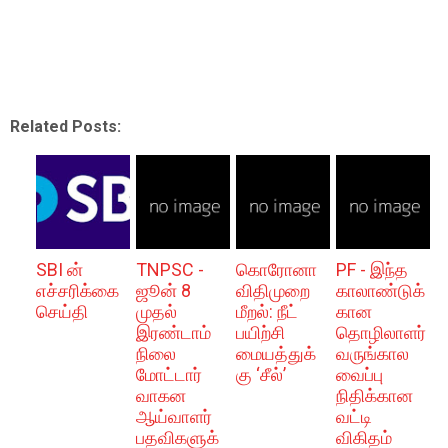
Related Posts:
SBI ன்
TNPSC -
கொரோனா
PF - இந்த
எச்சரிக்கை
ஜூன் 8
விதிமுறை
காலாண்டுக்
செய்தி
முதல்
மீறல்: நீட்
கான
இரண்டாம்
பயிற்சி
தொழிலாளர்
நிலை
மையத்துக்
வருங்கால
மோட்டார்
கு ‘சீல்’
வைப்பு
வாகன
நிதிக்கான
ஆய்வாளர்
வட்டி
பதவிகளுக்
விகிதம்