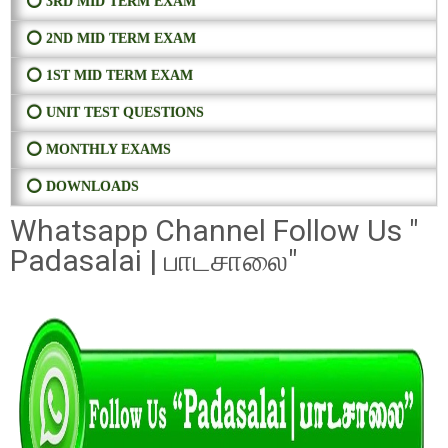
⭕ 3RD MID TERM EXAM
⭕ 2ND MID TERM EXAM
⭕ 1ST MID TERM EXAM
⭕ UNIT TEST QUESTIONS
⭕ MONTHLY EXAMS
⭕ DOWNLOADS
Whatsapp Channel Follow Us "
Padasalai | பாடசாலை"