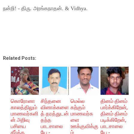
நன்றி! - திரு. அரங்கநாதன். & Vidhya.
Related Posts:
கொரோனா
சிந்தனை
மெல்ல
தினம் தினம்
காலத்திலும்
வினாக்களை
கற்கும்
பார்க்கிறேன்,
மாணவர்களி
த் தரத்துடன்
மாணவர்க
தினம் தினம்
ன் அறிவு
தந்த
ளை
படிக்கிறேன்,
பசியை
பாடசாலை
ஊக்குவிக்கு
பாடசாலை
தீர்த்த
யே -
ம்
யே -