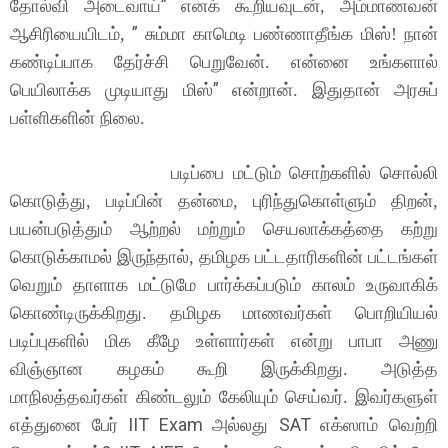
”
தோல்வி அடைவாய்
எனக் கூறியவுடன், அம்மாணவன்
”
ஆசிரியையிடம்,
சும்மா காமெடி பண்ணாதீங்க மிஸ்! நான்
கண்டிப்பாக தேர்ச்சி பெறுவேன். என்னை உங்களால்
”
பெயிலாக்க முடியாது மிஸ்
என்றான். இதுதான் அரசுப்
பள்ளிகளின் நிலை.
படிப்பை மட்டும்
சொற்களில் சொல்லி
கொடுத்து, படிப்பின் தன்மை, புரிந்துகொள்ளும் திறன்,
பயன்படுத்தும் ஆற்றல் மற்றும் செயலாக்கத்தை கற்று
கொடுக்காமல் இருந்தால், தமிழக பட்டதாரிகளின் பட்டங்கள்
வெறும் தாளாக மட்டுமே பார்க்கப்படும் காலம் உருவாகிக்
கொண்டிருக்கிறது. தமிழக மாணவர்கள் பொறியியல்
படிப்புகளில் மிக கீழே உள்ளார்கள் என்று பாபா அணு
விஞ்ஞான கழகம் கூறி
இருக்கிறது. அடுத்த
மாநிலத்தவர்கள் கிண்டலும் கேலியும்
செய்வர்.
இவர்களுள்
IIT Exam
SAT
எத்துனை பேர்
அல்லது
எக்ஸாம் வெற்றி