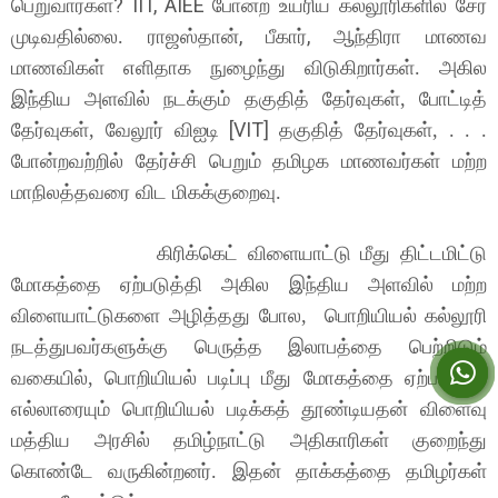
?
IIT, AIEE
பெறுவார்கள்
போன்ற உயரிய கல்லூரிகளில் சேர
,
,
முடிவதில்லை. ராஜஸ்தான்
பீகார்
ஆந்திரா மாணவ
மாணவிகள் எளிதாக நுழைந்து விடுகிறார்கள். அகில
இந்திய அளவில் நடக்கும் தகுதித் தேர்வுகள், போட்டித்
[VIT]
தேர்வுகள், வேலூர் விஐடி
தகுதித் தேர்வுகள், . . .
போன்றவற்றில் தேர்ச்சி பெறும் தமிழக மாணவர்கள் மற்ற
மாநிலத்தவரை விட மிகக்குறைவு.
கிரிக்கெட் விளையாட்டு மீது திட்டமிட்டு
மோகத்தை ஏற்படுத்தி அகில இந்திய அளவில் மற்ற
விளையாட்டுகளை அழித்தது போல,
பொறியியல்
கல்லூரி
நடத்துபவர்களுக்கு பெருத்த இலாபத்தை பெற்றிடும்
வகையில், பொறியியல்
படிப்பு மீது மோகத்தை ஏற்படுத்தி
எல்லாரையும் பொறியியல் படிக்கத் தூண்டியதன் விளைவு
மத்திய அரசில் தமிழ்நாட்டு அதிகாரிகள் குறைந்து
கொண்டே வருகின்றனர். இதன் தாக்கத்தை தமிழர்கள்