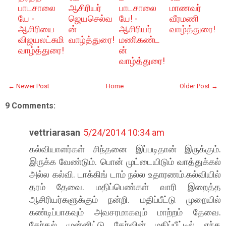
பாடசாலை
ஆசிரியர்
பாடசாலை
மாணவர்
யே -
ஜெயசெல்வ
யே! -
வீரமணி
ஆசிரியை
ன்
ஆசிரியர்
வாழ்த்துரை!
விஜயலட்சுமி
வாழ்த்துரை!
மணிகண்ட
வாழ்த்துரை!
ன்
வாழ்த்துரை!
← Newer Post
Home
Older Post →
9 Comments:
vettriarasan
5/24/2014 10:34 am
கல்வியாளர்கள் சிந்தனை இப்படிதான் இருக்கும்.
இருக்க வேண்டும். பொன் முட்டையிடும் வாத்துக்கல்
அல்ல கல்வி. டாக்கிங் டாம் நல்ல உதாரணம்.கல்வியில்
தரம் தேவை. மதிப்பெண்கள் வாரி இறைத்த
ஆசிரியர்களுக்கும் நன்றி. மதிப்பீட்டு முறையில்
கண்டிப்பாகவும் அவசரமாகவும் மாற்றம் தேவை.
தேர்தல் முன்னிட்டு தேர்வின் மதிப்பீட்டில் எந்த