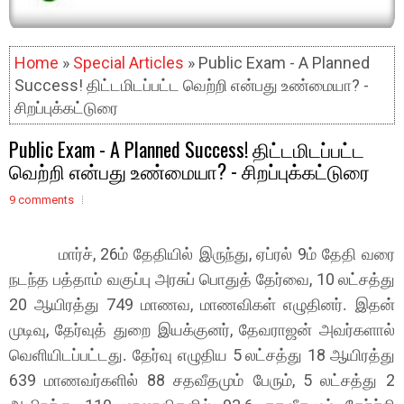
Home
»
Special Articles
» Public Exam - A Planned
Success! திட்டமிடப்பட்ட வெற்றி என்பது உண்மையா? -
சிறப்புக்கட்டுரை
Public Exam - A Planned Success! திட்டமிடப்பட்ட
வெற்றி என்பது உண்மையா? - சிறப்புக்கட்டுரை
9 comments
, 26
,
9
மார்ச்
ம் தேதியில் இருந்து
ஏப்ரல்
ம் தேதி வரை
, 10
நடந்த பத்தாம் வகுப்பு அரசுப் பொதுத் தேர்வை
லட்சத்து
20
749
,
ஆயிரத்து
மாணவ
மாணவிகள் எழுதினர். இதன்
,
,
முடிவு
தேர்வுத் துறை இயக்குனர்
தேவராஜன் அவர்களால்
5
18
வெளியிடப்பட்டது. தேர்வு எழுதிய
லட்சத்து
ஆயிரத்து
639
88
, 5
2
மாணவர்களில்
சதவீதமும் பேரும்
லட்சத்து