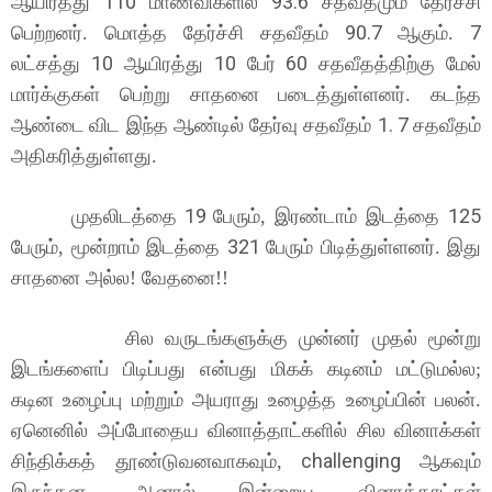
110
93.6
ஆயிரத்து
மாணவிகளில்
சதவீதமும் தேர்ச்சி
90.7
7
பெற்றனர். மொத்த தேர்ச்சி சதவீதம்
ஆகும்.
10
10
60
லட்சத்து
ஆயிரத்து
பேர்
சதவீதத்திற்கு மேல்
மார்க்குகள் பெற்று சாதனை படைத்துள்ளனர். கடந்த
1. 7
ஆண்டை
விட இந்த ஆண்டில் தேர்வு சதவீதம்
சதவீதம்
அதிகரித்துள்ளது.
முதலிடத்தை
19
125
பேரும், இரண்டாம் இடத்தை
321
பேரும், மூன்றாம் இடத்தை
பேரும் பிடித்துள்ளனர். இது
சாதனை அல்ல! வேதனை!!
சில வருடங்களுக்கு முன்னர் முதல் மூன்று
இடங்களைப் பிடிப்பது என்பது மிகக் கடினம் மட்டுமல்ல;
கடின உழைப்பு மற்றும் அயராது உழைத்த உழைப்பின் பலன்.
ஏனெனில் அப்போதைய வினாத்தாட்களில் சில வினாக்கள்
challenging
சிந்திக்கத் தூண்டுவனவாகவும்,
ஆகவும்