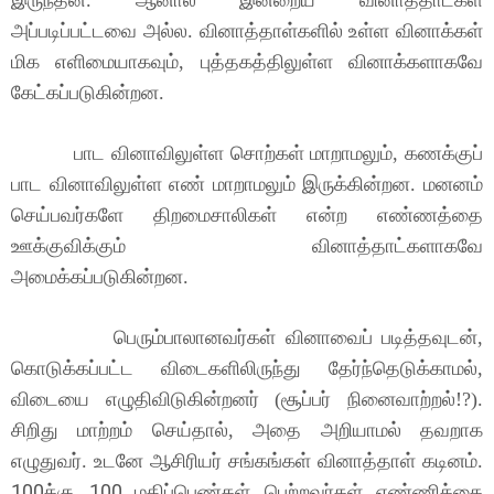
இருந்தன. ஆனால் இன்றைய வினாத்தாட்கள்
அப்படிப்பட்டவை அல்ல. வினாத்தாள்களில் உள்ள வினாக்கள்
மிக எளிமையாகவும், புத்தகத்திலுள்ள வினாக்களாகவே
கேட்கப்படுகின்றன.
பாட வினாவிலுள்ள சொற்கள் மாறாமலும், கணக்குப்
பாட வினாவிலுள்ள எண் மாறாமலும் இருக்கின்றன. மனனம்
செய்பவர்களே திறமைசாலிகள் என்ற எண்ணத்தை
ஊக்குவிக்கும் வினாத்தாட்களாகவே
அமைக்கப்படுகின்றன.
பெரும்பாலானவர்கள் வினாவைப் படித்தவுடன்,
கொடுக்கப்பட்ட விடைகளிலிருந்து தேர்ந்தெடுக்காமல்,
விடையை எழுதிவிடுகின்றனர் (சூப்பர் நினைவாற்றல்!?).
சிறிது மாற்றம் செய்தால், அதை அறியாமல் தவறாக
எழுதுவர். உடனே ஆசிரியர் சங்கங்கள் வினாத்தாள் கடினம்.
100
100
க்கு
மதிப்பெண்கள் பெற்றவர்கள் எண்ணிக்கை