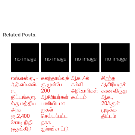
Related Posts:
எஸ்.எஸ்.ஏ., -
கலந்தாய்வுக்
ஆக.,4ல்
சிறந்த
ஆர்.எம்.எஸ்.
கு முன்பே
கல்வி
ஆசிரியருக்
ஏ.,
200
அதிகாரிகள்
கான விருது
திட்டங்களு
ஆசிரியர்கள்
கூட்டம்
ஆக.,
க்கு மத்திய
பணியிடமா
20க்குள்
அரசு
றுதல்
முடிக்க
ரூ.2,400
செய்யப்பட்ட
திட்டம்
கோடி நிதி
தாக
ஒதுக்கீடு
குற்றச்சாட்டு
.