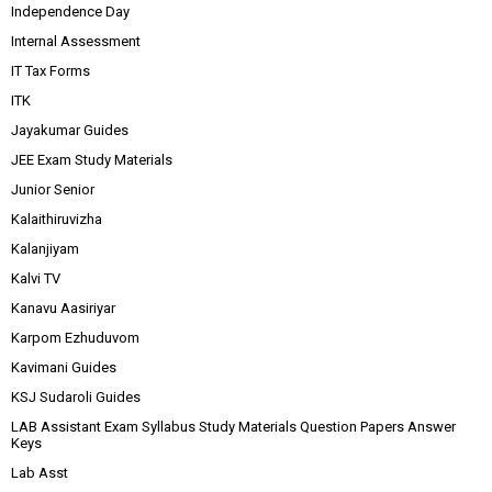
Independence Day
Internal Assessment
IT Tax Forms
ITK
Jayakumar Guides
JEE Exam Study Materials
Junior Senior
Kalaithiruvizha
Kalanjiyam
Kalvi TV
Kanavu Aasiriyar
Karpom Ezhuduvom
Kavimani Guides
KSJ Sudaroli Guides
LAB Assistant Exam Syllabus Study Materials Question Papers Answer
Keys
Lab Asst