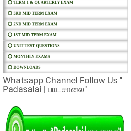
⭕ TERM 1 & QUARTERLY EXAM
⭕ 3RD MID TERM EXAM
⭕ 2ND MID TERM EXAM
⭕ 1ST MID TERM EXAM
⭕ UNIT TEST QUESTIONS
⭕ MONTHLY EXAMS
⭕ DOWNLOADS
Whatsapp Channel Follow Us "
Padasalai | பாடசாலை"