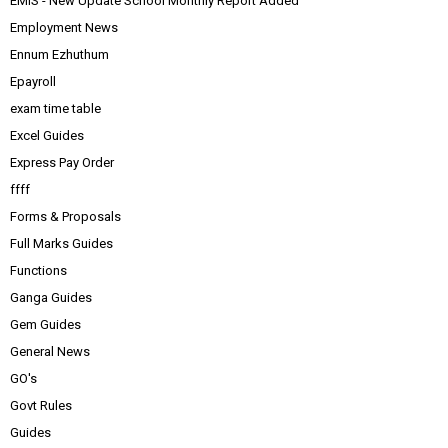
EMIS - New Update School Monthly Report Added
Employment News
Ennum Ezhuthum
Epayroll
exam time table
Excel Guides
Express Pay Order
ffff
Forms & Proposals
Full Marks Guides
Functions
Ganga Guides
Gem Guides
General News
GO's
Govt Rules
Guides