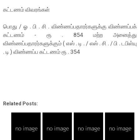
கட்டணம் விவரங்கள்
பொது / ஓ . பி . சி . விண்ணப்பதாரர்களுக்கு விண்ணப்பக்
கட்டணம் - ரூ . 854 மற்ற அனைத்து
விண்ணப்பதாரர்களுக்கும் ( எஸ் . டி . / எஸ் . சி . / பி . டபிள்யு
. டி ) விண்ணப்ப கட்டணம் ரூ . 354
Related Posts: