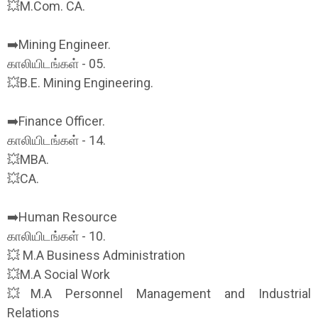
💥M.Com. CA.
➡️Mining Engineer.
காலியிடங்கள் - 05.
💥B.E. Mining Engineering.
➡️Finance Officer.
காலியிடங்கள் - 14.
💥MBA.
💥CA.
➡️Human Resource
காலியிடங்கள் - 10.
💥 M.A Business Administration
💥M.A Social Work
💥M.A Personnel Management and Industrial
Relations