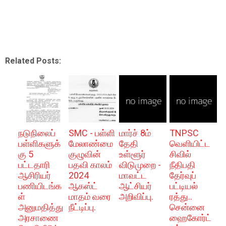
Related Posts:
நடுநிலைப்
SMC - பள்ளி
மார்ச் 8ம்
TNPSC
பள்ளிகளுக்
மேலாண்மை
தேதி
வெளியிட்ட
கு 5
குழுவின்
உள்ளூர்
சிவில்
பட்டதாரி
பதவி காலம்
விடுமுறை -
நீதிபதி
ஆசிரியர்
2024
மாவட்ட
தேர்வுப்
பணியிடங்க
ஆகஸ்ட்
ஆட்சியர்
பட்டியல்
ள்
மாதம் வரை
அறிவிப்பு.
ரத்து..
அனுமதித்து
நீட்டிப்பு.
சென்னை
அரசாணை
ஹைகோர்ட்