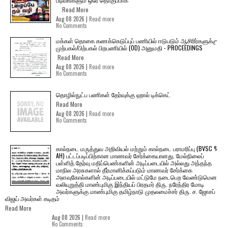
Read More
Aug 08 2026 |
Read more
No Comments
மக்கள் தொகை கணக்கெடுப்புப் பணியில் ஈடுபடும் ஆசிரிர்களுக்கு
முற்பகல்/பிற்பகல் பிறபணியில் (OD) அனுமதி - PROCEEDINGS
Read More
Aug 08 2026 |
Read more
No Comments
தொழில்நுட்ப பணிகள் தேர்வுக்கு ஹால் ​டிக்கெட்
Read More
Aug 08 2026 |
Read more
No Comments
கால்நடை மருத்துவ அறிவியல் மற்றும் கால்நடை பராமரிப்பு (BVSC &
AH) பட்டப்படிப்பிற்கான மாணவர் சேர்க்கையானது. மேல்நிலைப்
பள்ளித் தேர்வு மதிப்பெண்களின் அடிப்படையில் அல்லது அந்தந்த
மாநில அரசுகளால் தீர்மானிக்கப்படும் மாணவர் சேர்க்கை
அளவுகோல்களின் அடிப்படையில் மட்டுமே நடைபெற வேண்டுமென
வலியுறுத்தி மாண்புமிகு இந்தியப் பிரதமர் திரு. நரேந்திர மோடி
அவர்களுக்கு மாண்புமிகு தமிழ்நாடு முதலமைச்சர் திரு. ச. ஜோசப்
விஜய் அவர்கள் கடிதம்
Read More
Aug 08 2026 |
Read more
No Comments