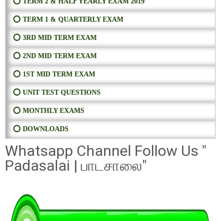
⭕ TERM 2 & HALF YEARLY EXAM 2019
⭕ TERM 1 & QUARTERLY EXAM
⭕ 3RD MID TERM EXAM
⭕ 2ND MID TERM EXAM
⭕ 1ST MID TERM EXAM
⭕ UNIT TEST QUESTIONS
⭕ MONTHLY EXAMS
⭕ DOWNLOADS
Whatsapp Channel Follow Us "
Padasalai | பாடசாலை"