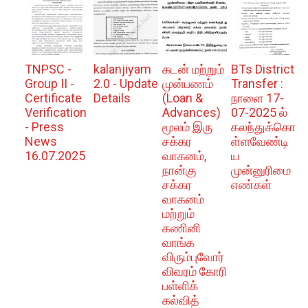
TNPSC -
kalanjiyam
கடன் மற்றும்
BTs District
Group II -
2.0 - Update
முன்பணம்
Transfer :
Certificate
Details
(Loan &
நாளை 17-
Verification
Advances)
07-2025 ல்
- Press
மூலம் இரு
கலந்துக்கொ
News
சக்கர
ள்ளவேண்டி
16.07.2025
வாகனம்,
ய
நான்கு
முன்னுரிமை
சக்கர
எண்கள்
வாகனம்
மற்றும்
கணினி
வாங்க
விரும்புவோர்
விவரம் கோரி
பள்ளிக்
கல்வித்