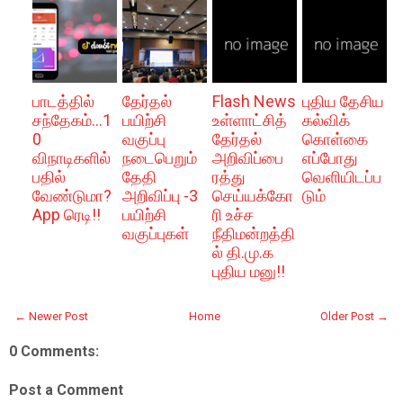
பாடத்தில்
தேர்தல்
Flash News
புதிய தேசிய
சந்தேகம்...1
பயிற்சி
உள்ளாட்சித்
கல்விக்
0
வகுப்பு
தேர்தல்
கொள்கை
விநாடிகளில்
நடைபெறும்
அறிவிப்பை
எப்போது
பதில்
தேதி
ரத்து
வெளியிடப்ப
வேண்டுமா?
அறிவிப்பு -3
செய்யக்கோ
டும்
App ரெடி!!
பயிற்சி
ரி உச்ச
வகுப்புகள்
நீதிமன்றத்தி
ல் தி.மு.க
புதிய மனு!!
← Newer Post
Home
Older Post →
0 Comments:
Post a Comment