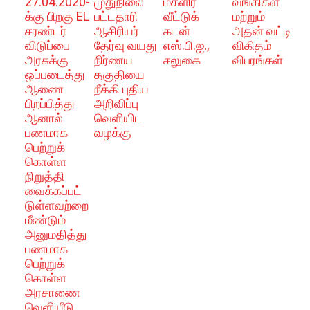
27.04.2020-
முதுநிலை
மகளிர்
வங்கிகள்
க்கு பிறகு EL
பட்டதாரி
வீட்டுக்
மற்றும்
சரண்டர்
ஆசிரியர்
கடன்
அதன் வட்டி
விடுப்பை
தேர்வு வயது
எஸ்.பி.ஐ.,
விகிதம்
அரசுக்கு
நிர்ணய
சலுகை
விபரங்கள்
ஒப்படைத்து
தகுதியை
ஆணை
நீக்கி புதிய
பிறப்பித்து
அறிவிப்பு
ஆனால்
வெளியிட
பணமாக
வழக்கு
பெற்றுக்
கொள்ள
நிறுத்தி
வைக்கப்பட்
டுள்ளவற்றை
மீண்டும்
அனுமதித்து
பணமாக
பெற்றுக்
கொள்ள
அரசாணை
வெளியீடு